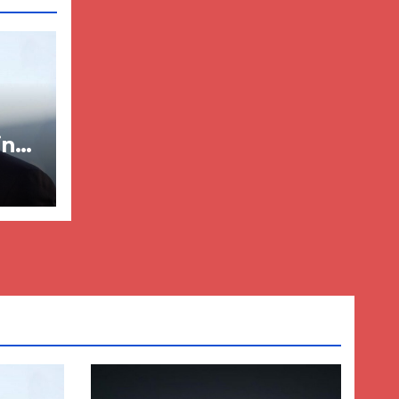
in
ër
lisë
E-