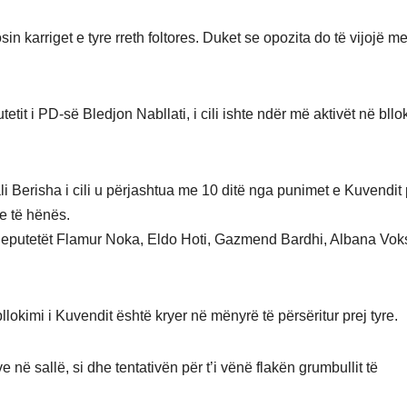
n karriget e tyre rreth foltores. Duket se opozita do të vijojë me
etit i PD-së Bledjon Nabllati, i cili ishte ndër më aktivët në bllo
 Berisha i cili u përjashtua me 10 ditë nga punimet e Kuvendit 
 e të hënës.
deputetët Flamur Noka, Eldo Hoti, Gazmend Bardhi, Albana Vok
okimi i Kuvendit është kryer në mënyrë të përsëritur prej tyre.
ë sallë, si dhe tentativën për t’i vënë flakën grumbullit të