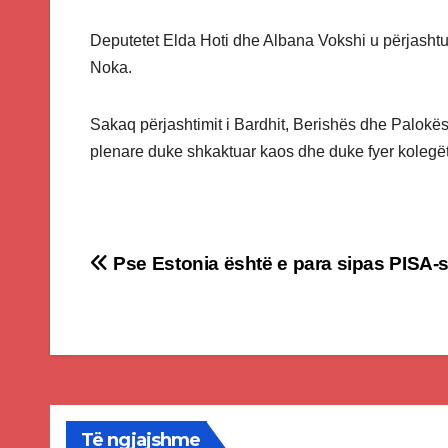
Deputetet Elda Hoti dhe Albana Vokshi u përjasht
Noka.
Sakaq përjashtimit i Bardhit, Berishës dhe Palokë
plenare duke shkaktuar kaos dhe duke fyer kolegët
Post
Pse Estonia është e para sipas PISA-
navigation
Të ngjajshme