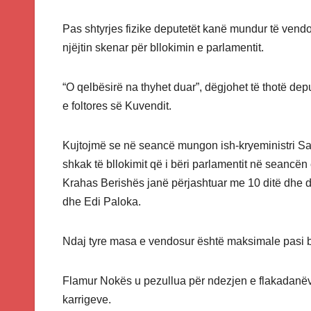
Pas shtyrjes fizike deputetët kanë mundur të vendosi
njëjtin skenar për bllokimin e parlamentit.
“O qelbësirë na thyhet duar”, dëgjohet të thotë deput
e foltores së Kuvendit.
Kujtojmë se në seancë mungon ish-kryeministri Sali
shkak të bllokimit që i bëri parlamentit në seancën
Krahas Berishës janë përjashtuar me 10 ditë dhe 
dhe Edi Paloka.
Ndaj tyre masa e vendosur është maksimale pasi bll
Flamur Nokës u pezullua për ndezjen e flakadanëve n
karrigeve.