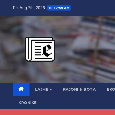
Skip
Fri. Aug 7th, 2026
10:13:00 AM
to
content
LAJME
RAJONI & BOTA
EK
KRONIKË