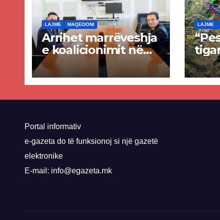
LAJME
MAQEDONI
LAJME
Arrihet marrëveshja
“Pes
e koalicionimit në
tiga
parim mes Kurtit
Ende
dhe Abdixhikut
proje
kom
nis 
rrug
Priz
Portal informativ
e-gazeta do të funksionoj si një gazetë
elektronike
E-mail: info@egazeta.mk