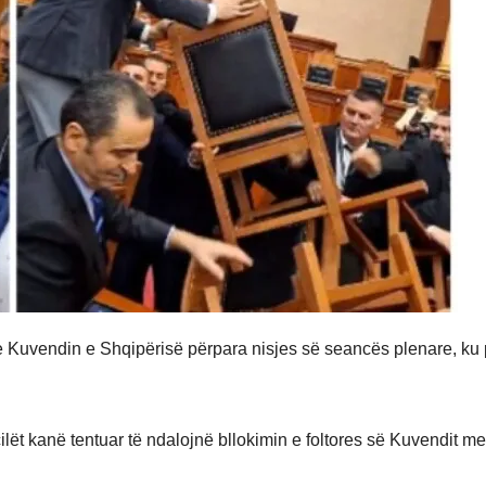
e Kuvendin e Shqipërisë përpara nisjes së seancës plenare, ku p
ilët kanë tentuar të ndalojnë bllokimin e foltores së Kuvendit me