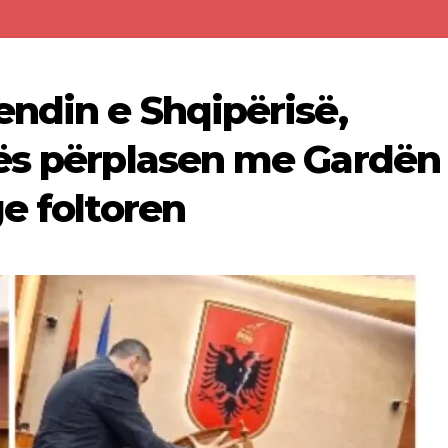
endin e Shqipërisë,
ës përplasen me Gardën 
e foltoren