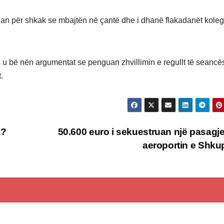
uan për shkak se mbajtën në çantë dhe i dhanë flakadanët koleg
s u bë nën argumentat se penguan zhvillimin e regullt të seancë
.
s?
50.600 euro i sekuestruan një pasagje
aeroportin e Shku