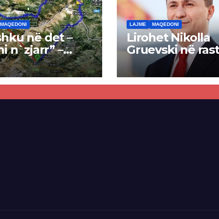
MAQEDONI
LAJME
MAQEDONI
hku në det –
Lirohet Nikolla
ni n`zjarr” –
Gruevski në rast
 pa u kryer
“Talir 2”, gjykat
kti i tunelit,
rrëzon akuzat p
una e Tetovës
ndërtimin e
punimet për
paligjshëm të se
ën Tetovë –
së VMRO-DPMN
ren