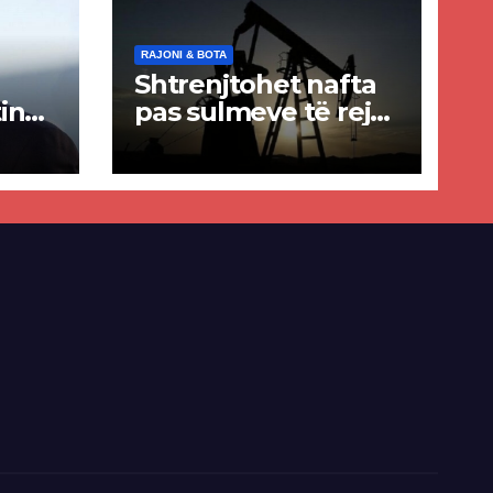
RAJONI & BOTA
Shtrenjtohet nafta
in
pas sulmeve të reja
a
SHBA–Iran
ër
lisë
E-së