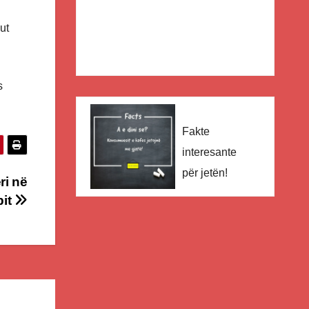
ut
s
Fakte
interesante
për jetën!
ri në
pit