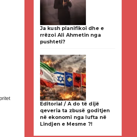
Ja kush planifikoi dhe e
rrëzoi Ali Ahmetin nga
pushteti?
ritet
Editorial / A do të dijë
qeveria ta zbusë goditjen
në ekonomi nga lufta në
Lindjen e Mesme ?!