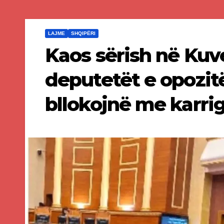
LAJME
SHQIPËRI
Kaos sërish në Kuv
deputetët e opozit
bllokojnë me karrig