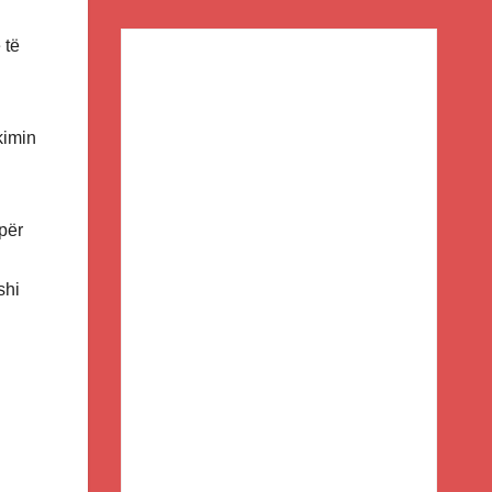
 të
kimin
për
shi