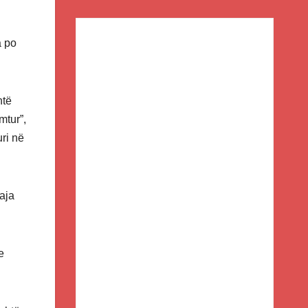
a po
htë
mtur”,
uri në
aja
e