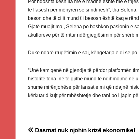
Por ndoshta këshilla më e madhe është më e thjes
të flasësh për mënyrën se si ndihesh”, tha Selena. “P
beson dhe të cilit mund t’i besosh është kaq e rën
Gjatë muajit maj, Selena po bashkon pasionin e sa
akulloreve për të rritur ndërgjegjësimin për shërbi
Duke ndarë rrugëtimin e saj, këngëtarja e di se po 
“Unë kam qenë në gjendje të përdor platformën tim
historitë tona, ne të gjithë mund të ndihmojmë në 
shumë mirënjohëse për fansat e mi që ndajnë histor
kërkuar dikujt për mbështetje dhe tani po i japin p
Post
Dasmat nuk njohin krizë ekonomike!