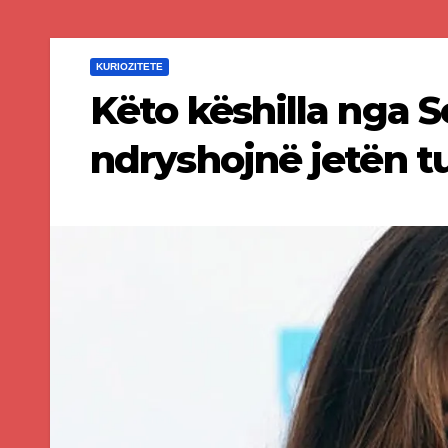
KURIOZITETE
Këto këshilla nga
ndryshojnë jetën t