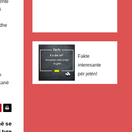
ehtë
i
 dhe
Fakte
interesante
për jetën!
m
 kanë
më se
 tyre