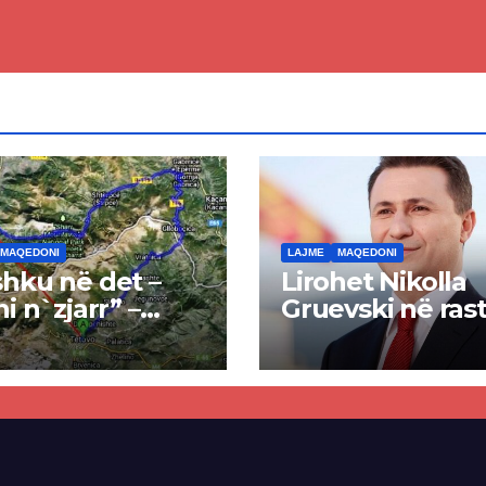
sorë
MAQEDONI
LAJME
MAQEDONI
hku në det –
Lirohet Nikolla
ni n`zjarr” –
Gruevski në rast
 pa u kryer
“Talir 2”, gjykat
kti i tunelit,
rrëzon akuzat p
una e Tetovës
ndërtimin e
punimet për
paligjshëm të se
ën Tetovë –
së VMRO-DPMN
ren