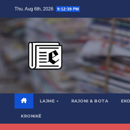
Skip
Thu. Aug 6th, 2026
9:12:41 PM
to
content
LAJME
RAJONI & BOTA
EK
KRONIKË