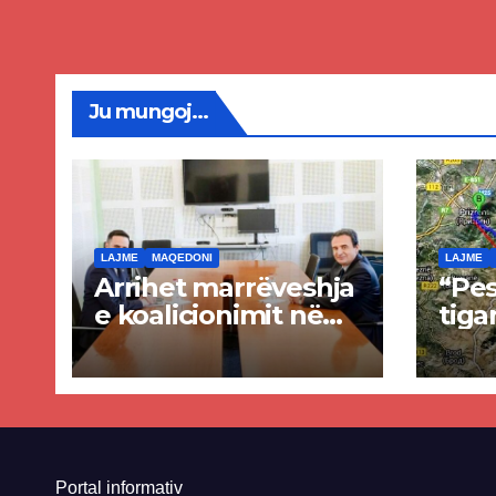
krye
Ju mungoj...
LAJME
MAQEDONI
LAJME
Arrihet marrëveshja
“Pes
e koalicionimit në
tiga
parim mes Kurtit
Ende
dhe Abdixhikut
proje
kom
nis 
rrug
Priz
Portal informativ