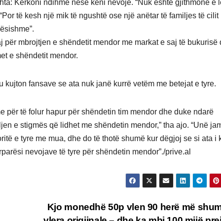
hta: Kërkoni ndihmë nëse keni nevojë. “Nuk është gjithmonë e l
or të kesh një mik të ngushtë ose një anëtar të familjes të cilit 
dësishme”.
j për mbrojtjen e shëndetit mendor me markat e saj të bukurisë
met e shëndetit mendor.
u kujton fansave se ata nuk janë kurrë vetëm me betejat e tyre.
e për të folur hapur për shëndetin tim mendor dhe duke ndarë
uljen e stigmës që lidhet me shëndetin mendor,” tha ajo. “Unë ja
itë e tyre me mua, dhe do të thotë shumë kur dëgjoj se si ata i
ërparësi nevojave të tyre për shëndetin mendor”./prive.al
Kjo monedhë 50p vlen 90 herë më shu
vlera origjinale – dhe ka mbi 100 mijë prej