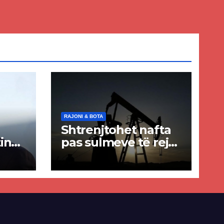
RAJONI & BOTA
Shtrenjtohet nafta
in
pas sulmeve të reja
a
SHBA–Iran
ër
lisë
E-së