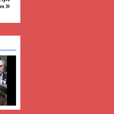
lim
mi
dër