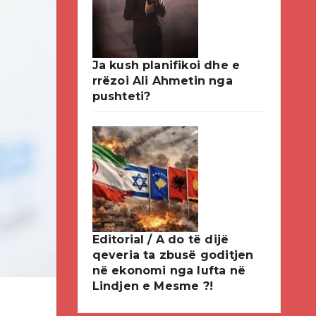
Ja kush planifikoi dhe e
rrëzoi Ali Ahmetin nga
pushteti?
Editorial / A do të dijë
qeveria ta zbusë goditjen
në ekonomi nga lufta në
Lindjen e Mesme ?!