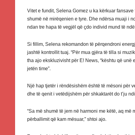
Vitet e fundit, Selena Gomez u ka kërkuar fansave
shumë në mirëqenien e tyre. Dhe ndërsa muaji i nd
ndan tre hapa të vegjël që çdo individ mund të ndër
Si fillim, Selena rekomandon të përqendroni energji
jashtë kontrollit tuaj. “Për mua gjëra të tilla si mu
tha ajo ekskluzivisht për E! News, “kështu që unë e 
jetën time”.
Një hap tjetër i rëndësishëm është të mësoni për ve
dhe të qenit i vetëdijshëm për shkaktarët do t’ju ndi
“Sa më shumë të jem në harmoni me këtë, aq më mir
përballimit që kam mësuar,” shtoi ajo.