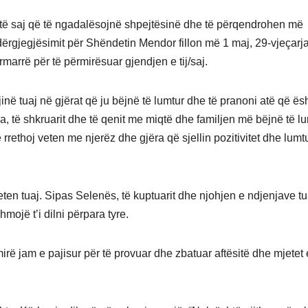
 të saj që të ngadalësojnë shpejtësinë dhe të përqendrohen më
ërgjegjësimit për Shëndetin Mendor fillon më 1 maj, 29-vjeçarj
marrë për të përmirësuar gjendjen e tij/saj.
në tuaj në gjërat që ju bëjnë të lumtur dhe të pranoni atë që ës
zika, të shkruarit dhe të qenit me miqtë dhe familjen më bëjnë të lu
rrethoj veten me njerëz dhe gjëra që sjellin pozitivitet dhe lumt
ten tuaj. Sipas Selenës, të kuptuarit dhe njohjen e ndjenjave tu
hmojë t’i dilni përpara tyre.
ë jam e pajisur për të provuar dhe zbatuar aftësitë dhe mjetet 