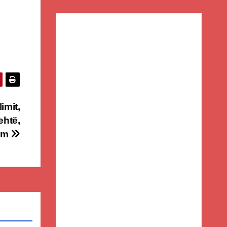
imit,
ehtë,
hëm