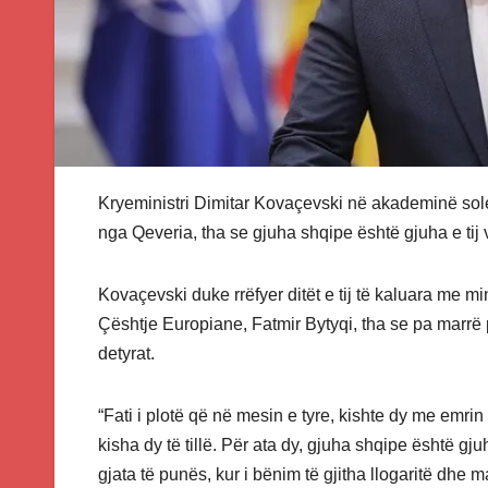
Kryeministri Dimitar Kovaçevski në akademinë solem
nga Qeveria, tha se gjuha shqipe është gjuha e tij 
Kovaçevski duke rrëfyer ditët e tij të kaluara me m
Çështje Europiane, Fatmir Bytyqi, tha se pa marrë 
detyrat.
“Fati i plotë që në mesin e tyre, kishte dy me emrin
kisha dy të tillë. Për ata dy, gjuha shqipe është gj
gjata të punës, kur i bënim të gjitha llogaritë dhe 