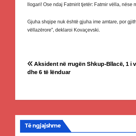
llogari! Ose ndaj Fatmirit tjetër: Fatmir vëlla, nëse
Gjuha shqipe nuk është gjuha ime amtare, por gji
vëllazërore”, deklaroi Kovaçevski.
Post
Aksident në rrugën Shkup-Bllacë, 1 i 
dhe 6 të lënduar
navigation
Të ngjajshme