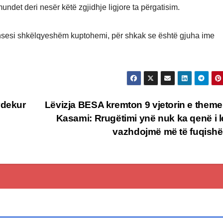
 mundet deri nesër këtë zgjidhje ligjore ta përgatisim.
thsesi shkëlqyeshëm kuptohemi, për shkak se është gjuha ime
vdekur
Lëvizja BESA kremton 9 vjetorin e themel
Kasami: Rrugëtimi ynë nuk ka qenë i l
vazhdojmë më të fuqis