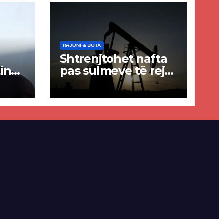
RAJONI & BOTA
Shtrenjtohet nafta
in
pas sulmeve të reja
a
SHBA–Iran
ër
lisë
E-së