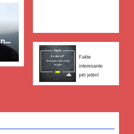
in
ër
Fakte
interesante
lisë
për jetën!
E-