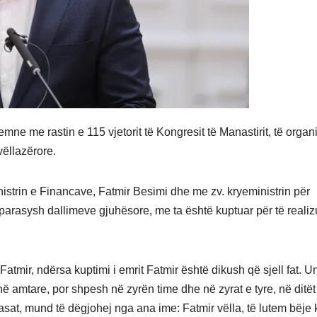
ne me rastin e 115 vjetorit të Kongresit të Manastirit, të organ
vëllazërore.
inistrin e Financave, Fatmir Besimi dhe me zv. kryeministrin për
parasysh dallimeve gjuhësore, me ta është kuptuar për të realiz
 Fatmir, ndërsa kuptimi i emrit Fatmir është dikush që sjell fat. U
uhë amtare, por shpesh në zyrën time dhe në zyrat e tyre, në ditët
masat, mund të dëgjohej nga ana ime: Fatmir vëlla, të lutem bëje 