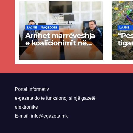
LAJME
MAQEDONI
LAJME
Arrihet marrëveshja
“Pes
e koalicionimit në
tiga
parim mes Kurtit
Ende
dhe Abdixhikut
proje
kom
nis 
rrug
Priz
Portal informativ
e-gazeta do të funksionoj si një gazetë
elektronike
E-mail: info@egazeta.mk