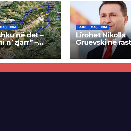
MAQEDONI
LAJME
MAQEDONI
hku në det –
Lirohet Nikolla
ni n`zjarr” –
Gruevski në rast
 pa u kryer
“Talir 2”, gjykat
kti i tunelit,
rrëzon akuzat p
una e Tetovës
ndërtimin e
punimet për
paligjshëm të se
ën Tetovë –
së VMRO-DPMN
ren