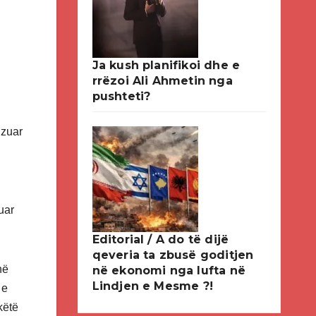
Ja kush planifikoi dhe e
rrëzoi Ali Ahmetin nga
pushteti?
izuar
uar
Editorial / A do të dijë
qeveria ta zbusë goditjen
në
në ekonomi nga lufta në
Lindjen e Mesme ?!
 e
këtë