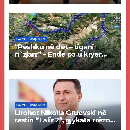
LAJME
MAQEDONI
“Peshku në det – tigani
n`zjarr” – Ende pa u kryer
projekti i tunelit, komuna e
Tetovës nis punimet për
rrugën Tetovë – Prizren
LAJME
MAQEDONI
Lirohet Nikolla Gruevski në
rastin “Talir 2”, gjykata rrëzon
akuzat për ndërtimin e