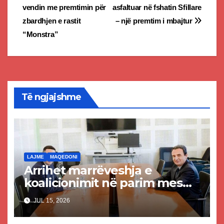
vendin me premtimin për
asfaltuar në fshatin Sfillare
navigation
zbardhjen e rastit
– një premtim i mbajtur
“Monstra”
Të ngjajshme
LAJME
MAQEDONI
Arrihet marrëveshja e
koalicionimit në parim mes
Kurtit dhe Abdixhikut
JUL 15, 2026