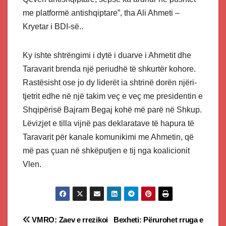
me platformë antishqiptare”, tha Ali Ahmeti –
Kryetar i BDI-së..
Ky ishte shtrëngimi i dytë i duarve i Ahmetit dhe
Taravarit brenda një periudhë të shkurtër kohore.
Rastësisht ose jo dy liderët ia shtrinë dorën njëri-
tjetrit edhe në një takim veç e veç me presidentin e
Shqipërisë Bajram Begaj kohë më parë në Shkup.
Lëvizjet e tilla vijnë pas deklaratave të hapura të
Taravarit për kanale komunikimi me Ahmetin, që
më pas çuan në shkëputjen e tij nga koalicionit
Vlen.
Post
VMRO: Zaev e rrezikoi
Bexheti: Përurohet rruga e