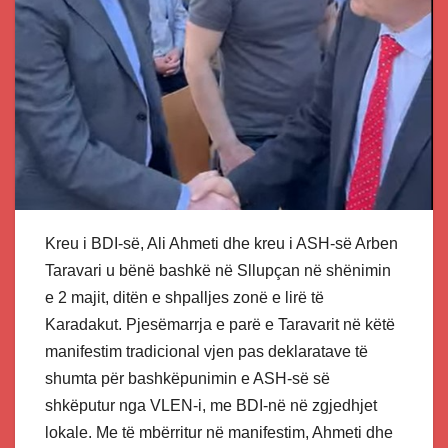
Kreu i BDI-së, Ali Ahmeti dhe kreu i ASH-së Arben
Taravari u bënë bashkë në Sllupçan në shënimin
e 2 majit, ditën e shpalljes zonë e lirë të
Karadakut. Pjesëmarrja e parë e Taravarit në këtë
manifestim tradicional vjen pas deklaratave të
shumta për bashkëpunimin e ASH-së së
shkëputur nga VLEN-i, me BDI-në në zgjedhjet
lokale. Me të mbërritur në manifestim, Ahmeti dhe