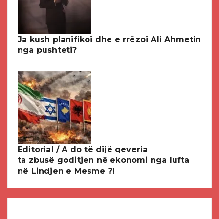
Ja kush planifikoi dhe e rrëzoi Ali Ahmetin
nga pushteti?
Editorial / A do të dijë qeveria
ta zbusë goditjen në ekonomi nga lufta
në Lindjen e Mesme ?!