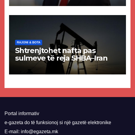
paligjshëm të selisë së
VMRO-DPMNE-së
RAJONI & BOTA
Shtrenjtohet nafta pas
sulmeve të reja SHBA–Iran
Portal informativ
e-gazeta do të funksionoj si një gazetë elektronike
E-mail: info@egazeta.mk