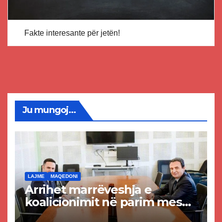
Fakte interesante për jetën!
Ju mungoj...
LAJME
MAQEDONI
Arrihet marrëveshja e
koalicionimit në parim mes
Kurtit dhe Abdixhikut