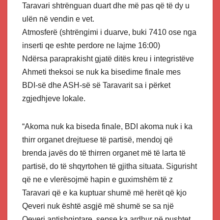
Taravari shtrënguan duart dhe më pas që të dy u
ulën në vendin e vet.
Atmosferë (shtrëngimi i duarve, buki 7410 ose nga
inserti qe eshte perdore ne lajme 16:00)
Ndërsa paraprakisht gjatë ditës kreu i integristëve
Ahmeti theksoi se nuk ka bisedime finale mes
BDI-së dhe ASH-së së Taravarit sa i përket
zgjedhjeve lokale.
“Akoma nuk ka biseda finale, BDI akoma nuk i ka
thirr organet drejtuese të partisë, mendoj që
brenda javës do të thirren organet më të larta të
partisë, do të shqyrtohen të gjitha situata. Sigurisht
që ne e vlerësojmë hapin e guximshëm të z
Taravari që e ka kuptuar shumë më herët që kjo
Qeveri nuk është asgjë më shumë se sa një
Qeveri antishqiptare, sepse ka ardhur në pushtet