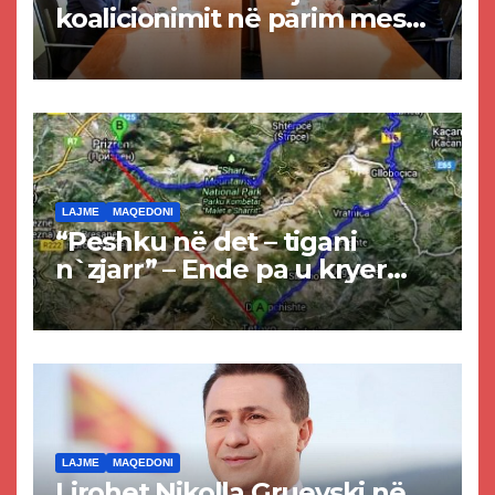
koalicionimit në parim mes
Kurtit dhe Abdixhikut
LAJME
MAQEDONI
“Peshku në det – tigani
n`zjarr” – Ende pa u kryer
projekti i tunelit, komuna e
Tetovës nis punimet për
rrugën Tetovë – Prizren
LAJME
MAQEDONI
Lirohet Nikolla Gruevski në