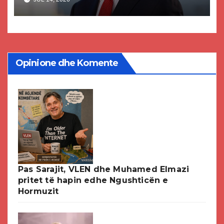
paligjshëm të selisë së VMRO-
DPMNE-së
Opinione dhe Komente
Pas Sarajit, VLEN dhe Muhamed Elmazi
pritet të hapin edhe Ngushticën e
Hormuzit