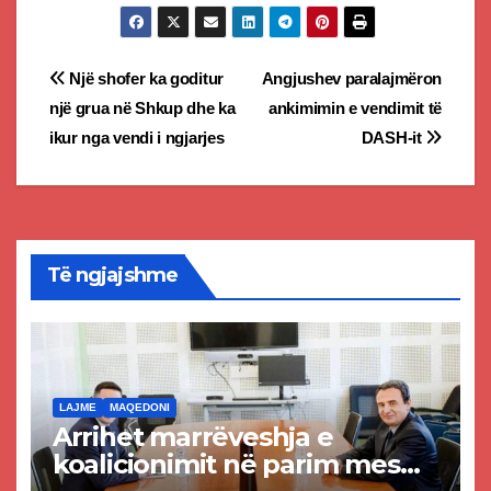
Post
Një shofer ka goditur
Angjushev paralajmëron
një grua në Shkup dhe ka
ankimimin e vendimit të
navigation
ikur nga vendi i ngjarjes
DASH-it
Të ngjajshme
LAJME
MAQEDONI
Arrihet marrëveshja e
koalicionimit në parim mes