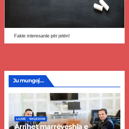
Fakte interesante për jetën!
Ju mungoj...
LAJME
MAQEDONI
Arrihet marrëveshja e