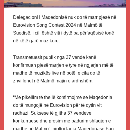
Delegacioni i Maqedonisë nuk do të marr pjesë në
Eurovision Song Contest 2024 në Malmö të
Suedisë, i cili është viti i dytë pa përfaqësisë tonë
në këtë garë muzikore.
Transmetuesit publik nga 37 vende kanë
konfirmuan pjesëmarrjen e tyre në ngjarjen më të
madhe të muzikës live në botë, e cila do të
zhvillohet në Malmö majin e ardhshëm.
“Me pikëllim të thellë konfirmojmë se Maqedonia
do të mungojë në Eurovision për të dytin vit
radhazi. Suksese të gjitha 37 vendeve
konkurruese dhe presim me padurim shfaqjen e
madhe në Malmö”, njoftoi faqja Maqedonase Fan