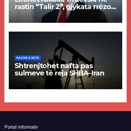
rastin “Talir 2”, gjykata rrëzon
akuzat për ndërtimin e
paligjshëm të selisë së
VMRO-DPMNE-së
RAJONI & BOTA
Shtrenjtohet nafta pas
sulmeve të reja SHBA–Iran
Portal informativ