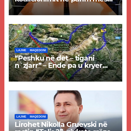
Kurtit dhe Abdixhikut
LAJME
MAQEDONI
“Peshku në det – tigani
n`zjarr” – Ende pa u kryer
projekti i tunelit, komuna e
Tetovës nis punimet për
rrugën Tetovë – Prizren
LAJME
MAQEDONI
Lirohet Nikolla Gruevski në