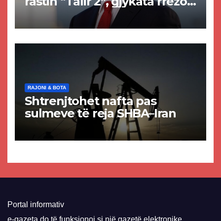
rastin “Talir 2”, gjykata rrëzon
akuzat për ndërtimin e
paligjshëm të selisë së
VMRO-DPMNE-së
RAJONI & BOTA
Shtrenjtohet nafta pas
sulmeve të reja SHBA–Iran
Portal informativ
e-gazeta do të funksionoj si një gazetë elektronike