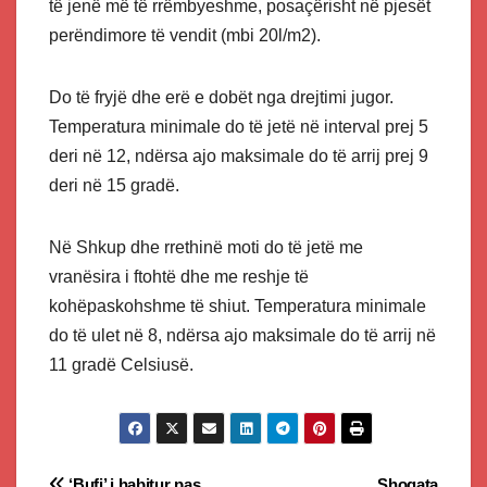
të jenë më të rrëmbyeshme, posaçërisht në pjesët
perëndimore të vendit (mbi 20l/m2).
Do të fryjë dhe erë e dobët nga drejtimi jugor.
Temperatura minimale do të jetë në interval prej 5
deri në 12, ndërsa ajo maksimale do të arrij prej 9
deri në 15 gradë.
Në Shkup dhe rrethinë moti do të jetë me
vranësira i ftohtë dhe me reshje të
kohëpaskohshme të shiut. Temperatura minimale
do të ulet në 8, ndërsa ajo maksimale do të arrij në
11 gradë Celsiusë.
‘Bufi’ i habitur pas
Shoqata