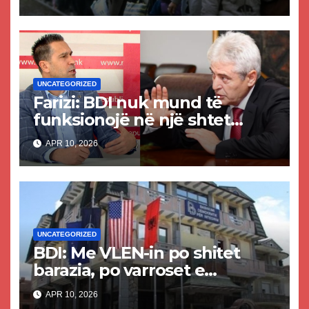
UNCATEGORIZED
Farizi: BDI nuk mund të
funksionojë në një shtet
juridik, por vetëm në
APR 10, 2026
ilegalitet, sepse prej andej
kanë ardhur!
UNCATEGORIZED
BDI: Me VLEN-in po shitet
barazia, po varroset e
ardhmja!
APR 10, 2026