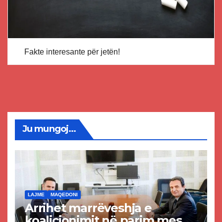
Fakte interesante për jetën!
Ju mungoj...
LAJME
MAQEDONI
Arrihet marrëveshja e
koalicionimit në parim mes