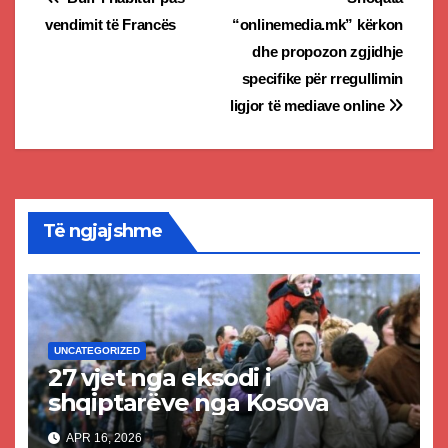
Post
vendimit të Francës
“onlinemedia.mk” kërkon
navigation
dhe propozon zgjidhje
specifike për rregullimin
ligjor të mediave online
Të ngjajshme
UNCATEGORIZED
27 vjet nga eksodi i
shqiptarëve nga Kosova
APR 16, 2026