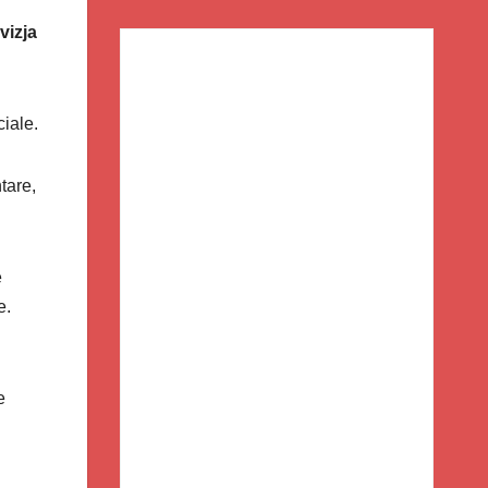
vizja
iale.
tare,
ë
e.
e