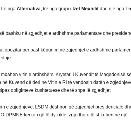
 tre nga
Alternativa,
tre nga grupi i
Izet Mexhitit
dhe një nga
Lë
ë së bashku në zgjedhjet e ardhshme parlamentare dhe presidenc
okut opozitar për bashkëpunim në zgjedhjet e ardhshme parlamen
edhje.
 mbahen vitin e ardhshëm. Kryetari i Kuvendit të Maqedonisë s
ike në Kuvend që deri në Vitin e Ri të vendosin datën e zgjedhjev
ë sipas obligimeve kushtetuese dhe të shpallë zgjedhjet
in e zgjedhjeve. LSDM dëshiron që zgjedhjet presidenciale dh
-DPMNE kërkon që të dy ciklet zgjedhore të shkrihen në një