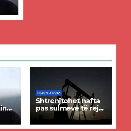
ër
lisë
E-
RAJONI & BOTA
Shtrenjtohet nafta
in
pas sulmeve të reja
a
SHBA–Iran
ër