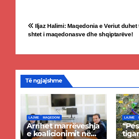
Post
Iljaz Halimi: Maqedonia e Veriut duhet t
shtet i maqedonasve dhe shqiptarëve!
navigation
Të ngjajshme
LAJME
MAQEDONI
LAJME
Arrihet marrëveshja
“Pes
e koalicionimit në
tigan