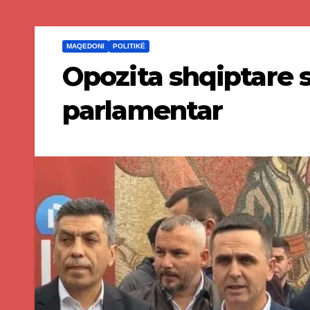
MAQEDONI
POLITIKË
Opozita shqiptare 
parlamentar