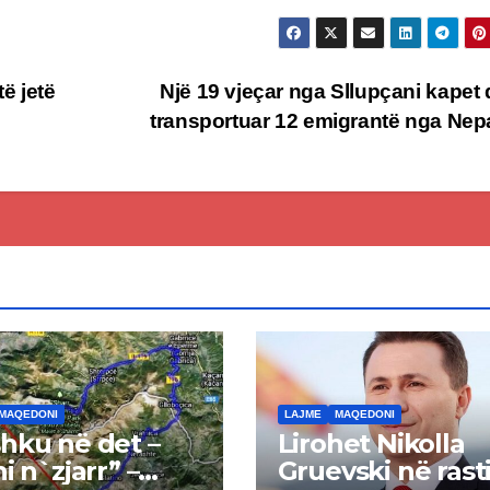
ë jetë
Një 19 vjeçar nga Sllupçani kapet
transportuar 12 emigrantë nga Nep
MAQEDONI
LAJME
MAQEDONI
hku në det –
Lirohet Nikolla
i n`zjarr” –
Gruevski në rast