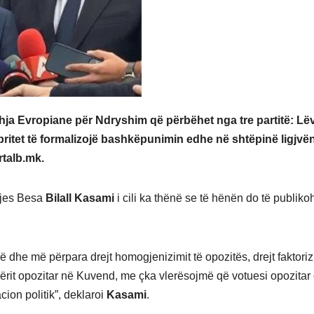
dhja Evropiane për Ndryshim që përbëhet nga tre partitë: Lëv
pritet të formalizojë bashkëpunimin edhe në shtëpinë ligjvë
talb.mk.
izjes Besa
Bilall
Kasami
i cili ka thënë se të hënën do të publiko
he më përpara drejt homogjenizimit të opozitës, drejt faktoriz
ë zërit opozitar në Kuvend, me çka vlerësojmë që votuesi opozitar 
cion politik”, deklaroi
Kasami
.