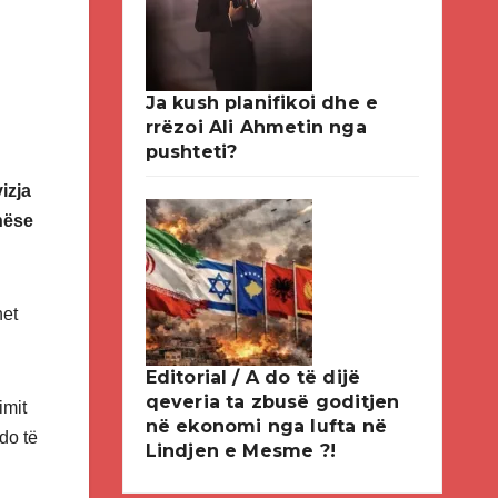
Ja kush planifikoi dhe e
rrëzoi Ali Ahmetin nga
pushteti?
izja
nëse
het
Editorial / A do të dijë
qeveria ta zbusë goditjen
imit
në ekonomi nga lufta në
do të
Lindjen e Mesme ?!