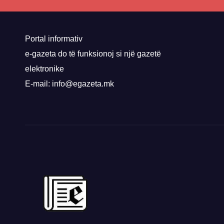
nis 
rrug
Priz
Portal informativ
e-gazeta do të funksionoj si një gazetë
elektronike
E-mail: info@egazeta.mk