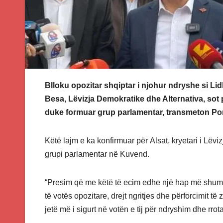
Blloku opozitar shqiptar i njohur ndryshe si Li
Besa, Lëvizja Demokratike dhe Alternativa, sot 
duke formuar grup parlamentar, transmeton Por
Këtë lajm e ka konfirmuar për Alsat, kryetari i Lëv
grupi parlamentar në Kuvend.
“Presim që me këtë të ecim edhe një hap më shumë d
të votës opozitare, drejt ngritjes dhe përforcimit t
jetë më i sigurt në votën e tij për ndryshim dhe rrota