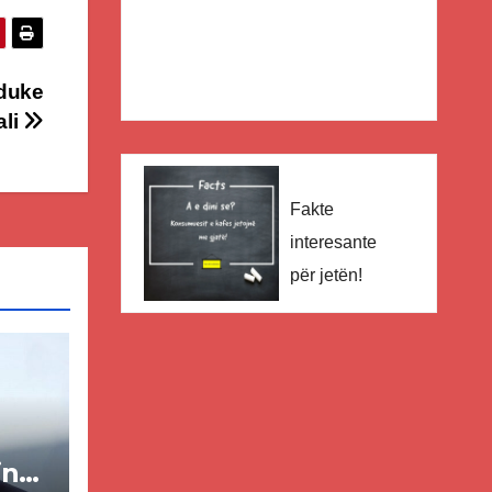
 duke
ali
Fakte
interesante
për jetën!
in