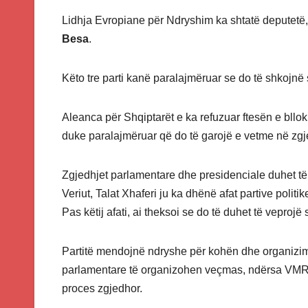
Lidhja Evropiane për Ndryshim ka shtatë deputetë,
Besa
.
Këto tre parti kanë paralajmëruar se do të shkojn
Aleanca për Shqiptarët e ka refuzuar ftesën e bll
duke paralajmëruar që do të garojë e vetme në zgj
Zgjedhjet parlamentare dhe presidenciale duhet të
Veriut, Talat Xhaferi ju ka dhënë afat partive polit
Pas këtij afati, ai theksoi se do të duhet të veproj
Partitë mendojnë ndryshe për kohën dhe organizim
parlamentare të organizohen veçmas, ndërsa VMRO
proces zgjedhor.