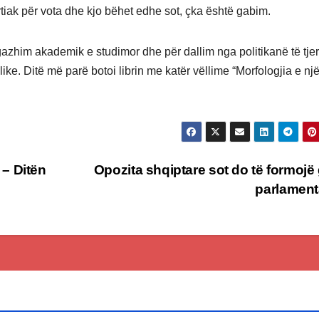
rtiak për vota dhe kjo bëhet edhe sot, çka është gabim.
gazhim akademik e studimor dhe për dallim nga politikanë të tjer
ike. Ditë më parë botoi librin me katër vëllime “Morfologjia e nj
– Ditën
Opozita shqiptare sot do të formojë
parlamen