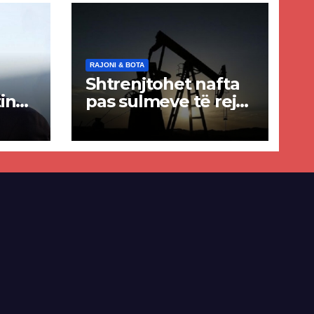
RAJONI & BOTA
Shtrenjtohet nafta
in
pas sulmeve të reja
a
SHBA–Iran
ër
lisë
E-së