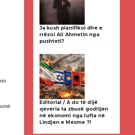
Ja kush planifikoi dhe e
rrëzoi Ali Ahmetin nga
pushteti?
ë
amin
Editorial / A do të dijë
shumë
qeveria ta zbusë goditjen
në ekonomi nga lufta në
Lindjen e Mesme ?!