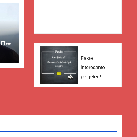
in
ër
Fakte
interesante
lisë
për jetën!
E-