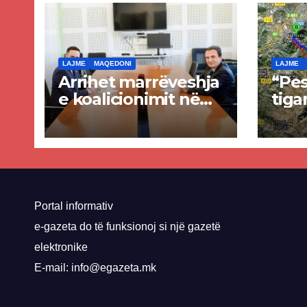
LAJME
MAQEDONI
LAJME
Arrihet marrëveshja
“Pes
e koalicionimit në
tiga
parim mes Kurtit
Ende
dhe Abdixhikut
proje
kom
nis 
rrug
Priz
Portal informativ
e-gazeta do të funksionoj si një gazetë
elektronike
E-mail: info@egazeta.mk