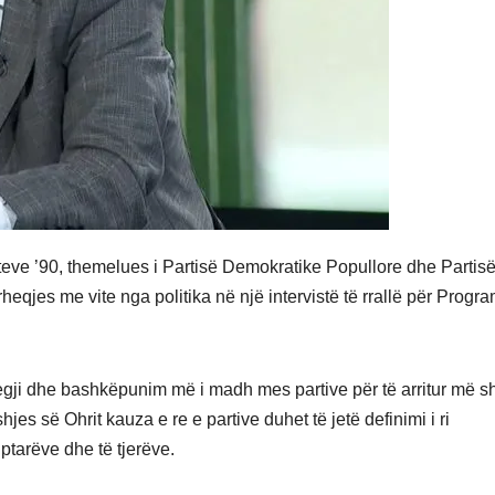
iteve ’90, themelues i Partisë Demokratike Popullore dhe Partis
heqjes me vite nga politika në një intervistë të rrallë për Progr
ategji dhe bashkëpunim më i madh mes partive për të arritur më 
jes së Ohrit kauza e re e partive duhet të jetë definimi i ri
ptarëve dhe të tjerëve.