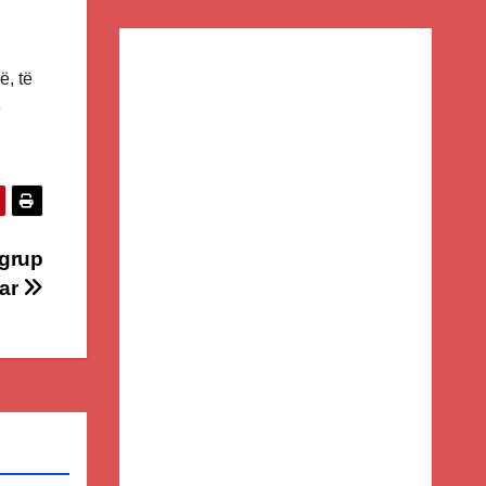
ë, të
ë
 grup
tar