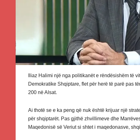
Iliaz Halimi një nga politikanët e rëndësishëm të v
Demokratike Shqiptare, flet për herë të parë pas tër
200 në Alsat.
Ai thotë se e ka peng që nuk është krijuar një str
për shqiptarët. Pas gjithë zhvillimeve dhe Marrëvesh
Maqedonisë së Veriut si shtet i maqedonasve, shqi