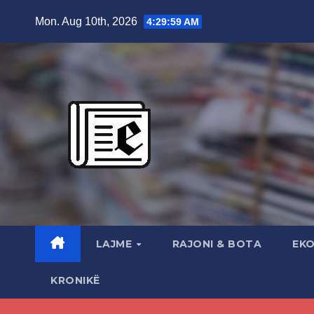
Skip
Mon. Aug 10th, 2026
4:30:00 AM
to
content
LAJME
RAJONI & BOTA
EK
KRONIKË