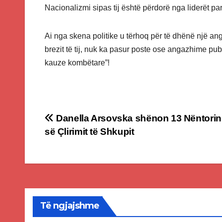
Nacionalizmi sipas tij është përdorë nga liderët pa
Ai nga skena politike u tërhoq për të dhënë një an
brezit të tij, nuk ka pasur poste ose angazhime publ
kauze kombëtare”!
Post
Danella Arsovska shënon 13 Nëntorin 
së Çlirimit të Shkupit
navigation
Të ngjajshme