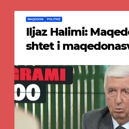
MAQEDONI
POLITIKË
Iljaz Halimi: Maqed
shtet i maqedonasv