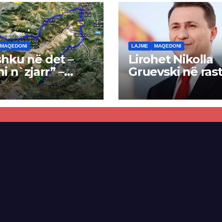
MAQEDONI
LAJME
MAQEDONI
hku në det –
Lirohet Nikolla
ni n`zjarr” –
Gruevski në rast
 pa u kryer
“Talir 2”, gjykat
kti i tunelit,
rrëzon akuzat p
una e Tetovës
ndërtimin e
punimet për
paligjshëm të se
ën Tetovë –
së VMRO-DPMN
ren