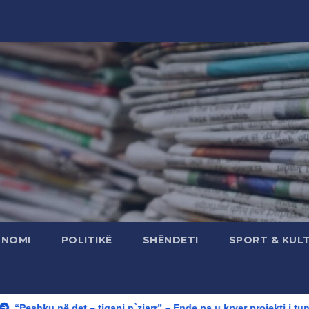
ONOMI
POLITIKË
SHËNDETI
SPORT & KUL
t – tigani n`zjarr” – Ende pa u kryer projekti i tunelit, komuna e 