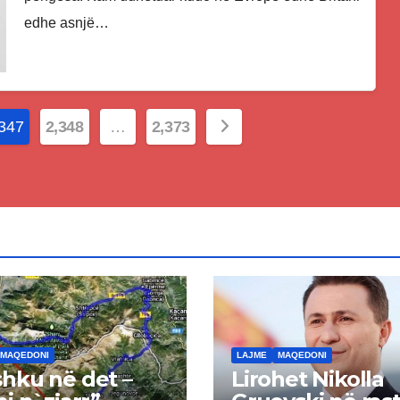
edhe asnjë…
347
2,348
…
2,373
MAQEDONI
LAJME
MAQEDONI
hku në det –
Lirohet Nikolla