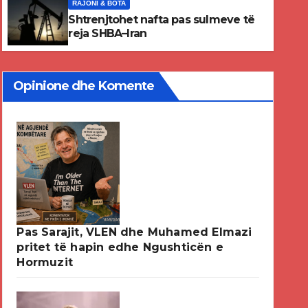
RAJONI & BOTA
Iran
Shtrenjtohet nafta pas sulmeve të
reja SHBA–Iran
Opinione dhe Komente
Pas Sarajit, VLEN dhe Muhamed Elmazi
pritet të hapin edhe Ngushticën e
Hormuzit