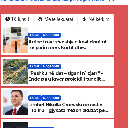
Të fundit
Më të lexuarat
Në kërkim
LAJME
MAQEDONI
Arrihet marrëveshja e koalicionimit
në parim mes Kurtit dhe
Abdixhikut
LAJME
MAQEDONI
“Peshku në det – tigani n`zjarr” –
Ende pa u kryer projekti i tunelit,
komuna e Tetovës nis punimet për
rrugën Tetovë – Prizren
LAJME
MAQEDONI
Lirohet Nikolla Gruevski në rastin
“Talir 2”, gjykata rrëzon akuzat për
ndërtimin e paligjshëm të selisë së
RAJONI & BOTA
VMRO-DPMNE-së
Shtrenjtohet nafta pas