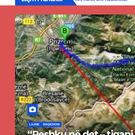
LAJME
MAQEDONI
 u
Lirohet Nikolla Gr