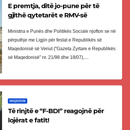
E premtja, ditë jo-pune për të
gjithë qytetarët e RMV-së
Ministria e Punës dhe Politikës Sociale njofton se në
përputhje me Ligjin për festat e Republikës së
Maqedonisë së Veriut (“Gazeta Zyrtare e Republikës
së Maqedonisë” nr. 21/98 dhe 18/07),…
MAQEDONI
Të rinjtë e “F-BDI” reagojnë për
lojërat e fatit!