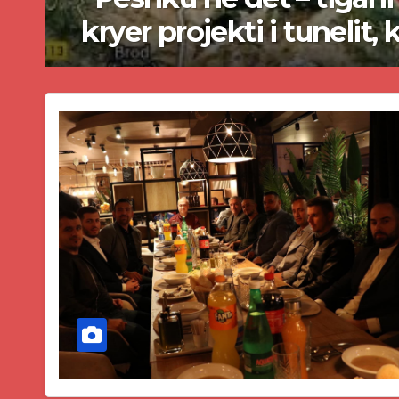
nis
gjykata rrëzon ak
paligjshëm të s