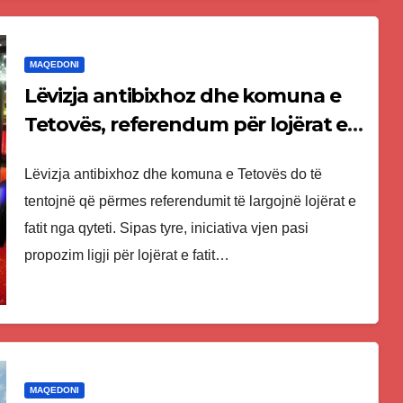
MAQEDONI
Lëvizja antibixhoz dhe komuna e
Tetovës, referendum për lojërat e
fatit
Lëvizja antibixhoz dhe komuna e Tetovës do të
tentojnë që përmes referendumit të largojnë lojërat e
fatit nga qyteti. Sipas tyre, iniciativa vjen pasi
propozim ligji për lojërat e fatit…
MAQEDONI