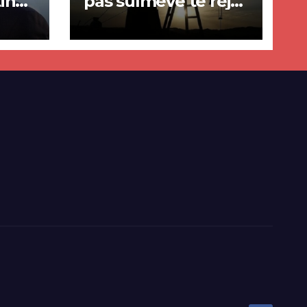
in
pas sulmeve të reja
a
SHBA–Iran
ër
lisë
E-së