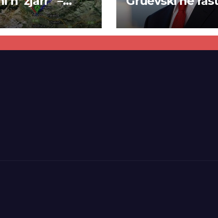
ni n`zjarr” –
Gruevski në rast
 pa u kryer
“Talir 2”, gjykat
kti i tunelit,
rrëzon akuzat p
una e Tetovës
ndërtimin e
punimet për
paligjshëm të se
ën Tetovë –
së VMRO-DPMN
ren