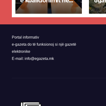
e koalicionimit në
tiga
parim mes Kurtit
Ende
dhe Abdixhikut
proje
kom
nis 
rrug
Priz
Portal informativ
e-gazeta do të funksionoj si një gazetë
elektronike
E-mail: info@egazeta.mk