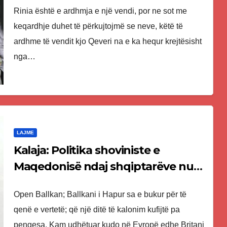
Rinia është e ardhmja e një vendi, por ne sot me
keqardhje duhet të përkujtojmë se neve, këtë të
ardhme të vendit kjo Qeveri na e ka hequr krejtësisht
nga…
LAJME
Kalaja: Politika shoviniste e
Maqedonisë ndaj shqiptarëve nuk
kanë të sosur!
Open Ballkan; Ballkani i Hapur sa e bukur për të
qenë e vertetë; që një ditë të kalonim kufijtë pa
pengesa. Kam udhëtuar kudo në Evropë edhe Britani