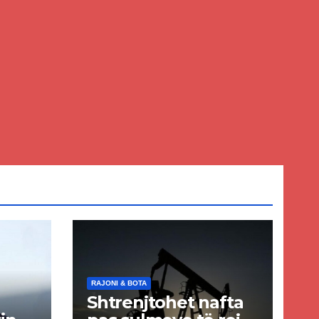
RAJONI & BOTA
Shtrenjtohet nafta