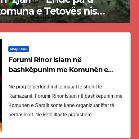
uzat për ndërtimin e
elisë së VMRO-DPMNE-së
MAQEDONI
Forumi Rinor Islam në
bashkëpunim me Komunën e
Sarajit shtron iftar në Saraj
Në prag të përfundimit të muajit të shenjt të
Ramazanit, Forumi Rinor Islam në bashkëpunim me
Komunën e Sarajit sonte kanë organizuar iftar të
përbashkët. Në këtë iftar të pranishëm…