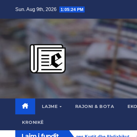
Skip
Sun. Aug 9th, 2026
1:05:25 PM
to
content
LAJME
RAJONI & BOTA
EK
KRONIKË
Lajm i fundit...
alicionimit në parim mes Kurtit dhe Abdixhikut
“Peshku në de