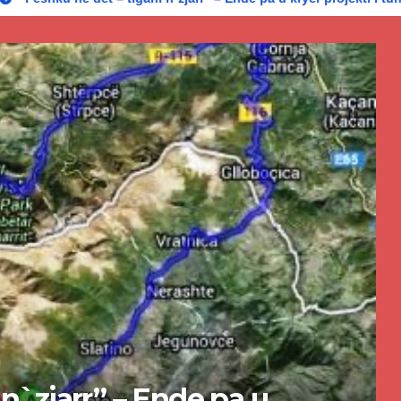
uevski në rastin “Talir 2”,