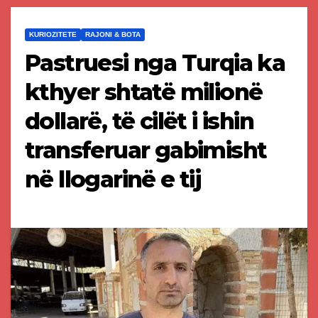
KURIOZITETE
RAJONI & BOTA
Pastruesi nga Turqia ka
kthyer shtatë milionë
dollarë, të cilët i ishin
transferuar gabimisht
në llogarinë e tij