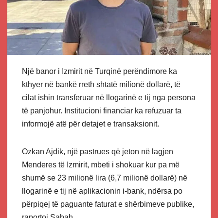
Një banor i Izmirit në Turqinë perëndimore ka
kthyer në bankë rreth shtatë milionë dollarë, të
cilat ishin transferuar në llogarinë e tij nga persona
të panjohur. Institucioni financiar ka refuzuar ta
informojë atë për detajet e transaksionit.
Ozkan Ajdik, një pastrues që jeton në lagjen
Menderes të Izmirit, mbeti i shokuar kur pa më
shumë se 23 milionë lira (6,7 milionë dollarë) në
llogarinë e tij në aplikacionin i-bank, ndërsa po
përpiqej të paguante faturat e shërbimeve publike,
raportoi Sabah.