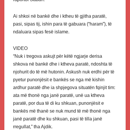
Ai shkoi në bankë dhe i ktheu të gjitha paratë,
pasi, sipas tij, ishin para të gabuara (“haram”), të
ndaluara sipas fesë islame.
VIDEO
“Nuk i tregova askujt për këtë ngjarje derisa
shkova në bankë dhe i ktheva paratë, ndoshta të
njohurit do të më hutonin. Askush nuk erdhi për të
pyetur punonjësit e bankës se nga më kishin
ardhur paratë dhe ia shpjegova situatën fqinjit tim:
ata më thonë nga janë paratë, unë ua ktheva
paratë, por dua të di ku shkuan, punonjësit e
bankës më thanë se nuk mund të më thonë nga
janë paratë dhe ku shkuan, pasi të tilla janë
rregullat,” tha Ajdik.