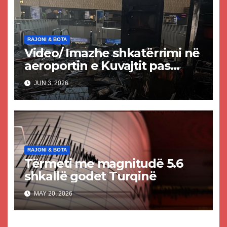
RAJONI & BOTA
Video/ Imazhe shkatërrimi në
aeroportin e Kuvajtit pas
sulmit iranian, një i vdekur
JUN 3, 2026
dhe shumë të plagosur
RAJONI & BOTA
Tërmeti me magnitudë 5.6
shkallë godet Turqinë
MAY 20, 2026