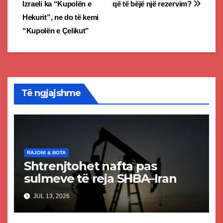
Izraeli ka “Kupolën e
që të bëjë një rezervim?
Hekurit”, ne do të kemi
“Kupolën e Çelikut”
Të ngjajshme
RAJONI & BOTA
Shtrenjtohet nafta pas
sulmeve të reja SHBA–Iran
JUL 13, 2026