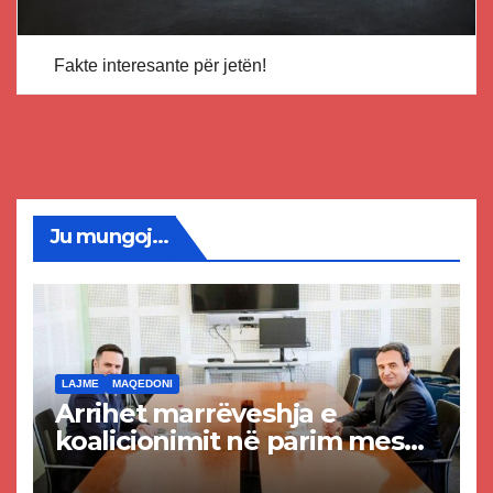
Fakte interesante për jetën!
Ju mungoj...
LAJME
MAQEDONI
Arrihet marrëveshja e
koalicionimit në parim mes
Kurtit dhe Abdixhikut