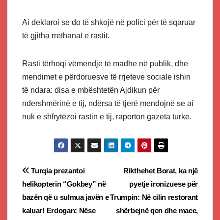
Ai deklaroi se do të shkojë në polici për të sqaruar
të gjitha rrethanat e rastit.
Rasti tërhoqi vëmendje të madhe në publik, dhe
mendimet e përdoruesve të rrjeteve sociale ishin
të ndara: disa e mbështetën Ajdikun për
ndershmërinë e tij, ndërsa të tjerë mendojnë se ai
nuk e shfrytëzoi rastin e tij, raporton gazeta turke.
Post
Turqia prezantoi
Rikthehet Borat, ka një
helikopterin “Gokbey” në
pyetje ironizuese për
navigation
bazën që u sulmua javën e
Trumpin: Në cilin restorant
kaluar! Erdogan: Nëse
shërbejnë qen dhe mace,