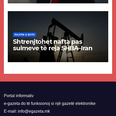
paligjshëm të selisë së
VMRO-DPMNE-së
RAJONI & BOTA
Shtrenjtohet nafta pas
sulmeve të reja SHBA–Iran
Portal informativ
e-gazeta do të funksionoj si një gazetë elektronike
E-mail: info@egazeta.mk