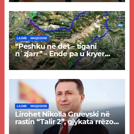
LAJME
MAQEDONI
“Peshku në det – tigani
n`zjarr” – Ende pa u kryer
projekti i tunelit, komuna e
Tetovës nis punimet për
rrugën Tetovë – Prizren
LAJME
MAQEDONI
Lirohet Nikolla Gruevski në
rastin “Talir 2”, gjykata rrëzon
akuzat për ndërtimin e