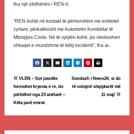
tha një zëdhënës i REN-it.
“REN është në kontakt të përhershëm me entitetet
zyrtare, përkatësisht me Autoritetin Kombëtar të
Mbrojtjes Civile. Në të njëjtën kohë, po vlerësohen
shkaqet e mundshme të këtij incidenti”, tha ai.
Post
VLEN – Sot pasdite
Sondazh i News24, si do
formohet kryesia e re, do
të votojnë shqiptarët më
navigation
përbëhet nga 23 anëtarë –
11 maj!
Këta janë emrat