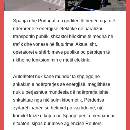
Spanja dhe Portugalia u goditën të hënën nga një
ndërprerje e energjisë elektrike që paralizoi
transportin publik, shkaktoi bllokime të mëdha në
trafik dhe vonesa në fluturime. Aktualisht,
operatorët e shërbimeve publike po përpiqen të
rikthejnë funksionimin e rrjetit elektrik.
Autoritetet nuk kanë mundur ta shpjegojnë
shkakun e ndërprerjes së energjisë, megjithëse
nuk u përjashtua mundësia që ndërprerja ishte
shkaktuar nga një sulm kibernetik. Përderisa
zyrtarët thanën se hetimet po vazhdojnë, një
komitet krize u krijua në Spanjë për ta menaxhuar
situatën, sipas burimeve agjencisë Reuters.