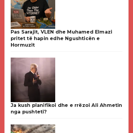
Pas Sarajit, VLEN dhe Muhamed Elmazi
pritet të hapin edhe Ngushticën e
Hormuzit
Ja kush planifikoi dhe e rrëzoi Ali Ahmetin
nga pushteti?