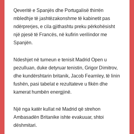
Qeveritë e Spanjës dhe Portugalisë thirrën
mbledhje të jashtëzakonshme të kabinetit pas
ndërprerjes, e cila gjithashtu preku përkohësisht
një pjesë të Francës, në kufirin verilindor me
Spanjën.
Ndeshjet në turneun e tenisit Madrid Open u
pezulluan, duke detyruar tenistin, Grigor Dimitrov,
dhe kundërshtarin britanik, Jacob Fearnley, të linin
fushën, pasi tabelat e rezultateve u fikën dhe
kamerat humbën energjinë.
Një nga katër kullat në Madrid që strehon
Ambasadën Britanike ishte evakuuar, shtoi
dëshmitari.