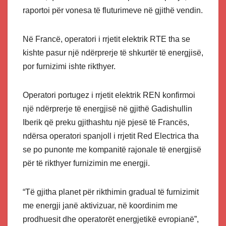
raportoi për vonesa të fluturimeve në gjithë vendin.
Në Francë, operatori i rrjetit elektrik RTE tha se
kishte pasur një ndërprerje të shkurtër të energjisë,
por furnizimi ishte rikthyer.
Operatori portugez i rrjetit elektrik REN konfirmoi
një ndërprerje të energjisë në gjithë Gadishullin
Iberik që preku gjithashtu një pjesë të Francës,
ndërsa operatori spanjoll i rrjetit Red Electrica tha
se po punonte me kompanitë rajonale të energjisë
për të rikthyer furnizimin me energji.
“Të gjitha planet për rikthimin gradual të furnizimit
me energji janë aktivizuar, në koordinim me
prodhuesit dhe operatorët energjetikë evropianë”,