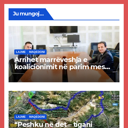
Ju mungoj...
LAJME
MAQEDONI
Arrihet marrëveshja e
koalicionimit në parim mes
Kurtit dhe Abdixhikut
LAJME
MAQEDONI
“Peshku në det – tigani