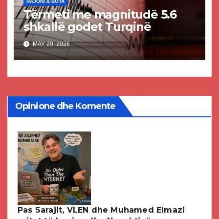
RAJONI & BOTA
Tërmeti me magnitudë 5.6
shkallë godet Turqinë
MAY 20, 2026
Opinione dhe Komente
Pas Sarajit, VLEN dhe Muhamed Elmazi