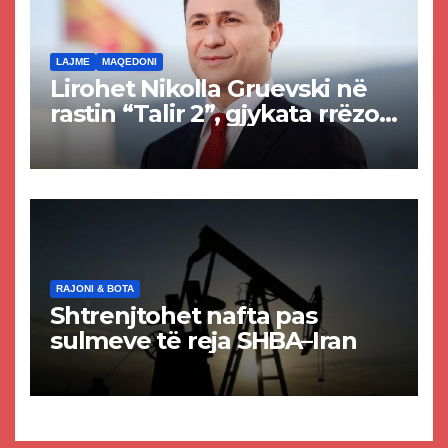
LAJME
MAQEDONI
Lirohet Nikolla Gruevski në
rastin “Talir 2”, gjykata rrëzon
akuzat për ndërtimin e
paligjshëm të selisë së
VMRO-DPMNE-së
RAJONI & BOTA
Shtrenjtohet nafta pas
sulmeve të reja SHBA–Iran