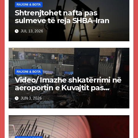
RAJONI & BOTA
Shtrenjtohet nafta pas
sulmeve të reja SHBA–Iran
JUL 13, 2026
RAJONI & BOTA
Video/ Imazhe shkatërrimi në
aeroportin e Kuvajtit pas
sulmit iranian, një i vdekur
JUN 3, 2026
dhe shumë të plagosur