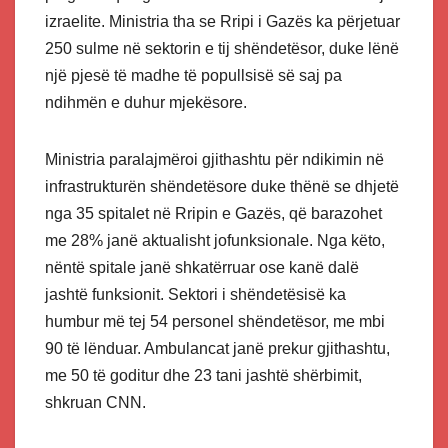
izraelite. Ministria tha se Rripi i Gazës ka përjetuar
250 sulme në sektorin e tij shëndetësor, duke lënë
një pjesë të madhe të popullsisë së saj pa
ndihmën e duhur mjekësore.
Ministria paralajmëroi gjithashtu për ndikimin në
infrastrukturën shëndetësore duke thënë se dhjetë
nga 35 spitalet në Rripin e Gazës, që barazohet
me 28% janë aktualisht jofunksionale. Nga këto,
nëntë spitale janë shkatërruar ose kanë dalë
jashtë funksionit. Sektori i shëndetësisë ka
humbur më tej 54 personel shëndetësor, me mbi
90 të lënduar. Ambulancat janë prekur gjithashtu,
me 50 të goditur dhe 23 tani jashtë shërbimit,
shkruan CNN.