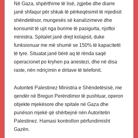
Në Gaza, shpërthime të lisë, zgjebe dhe diarre
janë shfaqur për shkak të përkeqësimit të mjedisit
shëndetësor, mungesës së kanalizimeve dhe
konsumit të ujit nga burime të pasigurta, njoftoi
ministria. Spitalet janë drejt kolapsit, duke
funksionuar me më shumë se 150% të kapacitetit
të tyre. Situatat janë bërë aq të rënda saqë
operacionet po kryhen pa anestezi, dhe në disa
raste, nën ndriçimin e dritave të telefonit.
Autoriteti Palestinez Ministria e Shëndetësisë, me
qendër në Bregun Perëndimor të pushtuar, operon
objekte mjekësore dhe spitale në Gaza dhe
punëson mjekë që shërbejnë nën Autoritetin
Palestinez. Hamasi kontrollon përfundimisht
Gazën.