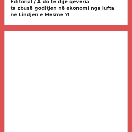
Editorial / A do të dijë qeveria
ta zbusë goditjen në ekonomi nga lufta
në Lindjen e Mesme ?!