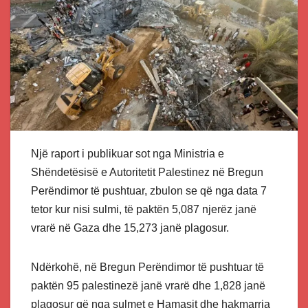
Një raport i publikuar sot nga Ministria e
Shëndetësisë e Autoritetit Palestinez në Bregun
Perëndimor të pushtuar, zbulon se që nga data 7
tetor kur nisi sulmi, të paktën 5,087 njerëz janë
vrarë në Gaza dhe 15,273 janë plagosur.
Ndërkohë, në Bregun Perëndimor të pushtuar të
paktën 95 palestinezë janë vrarë dhe 1,828 janë
plagosur që nga sulmet e Hamasit dhe hakmarrja