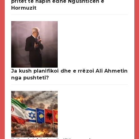
pritet të hapin edhe Ngushticën e
Hormuzit
Ja kush planifikoi dhe e rrëzoi Ali Ahmetin
nga pushteti?