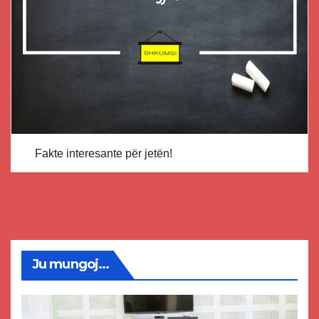
Fakte interesante për jetën!
Ju mungoj...