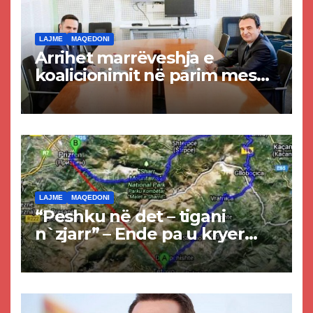
LAJME
MAQEDONI
Arrihet marrëveshja e
koalicionimit në parim mes
Kurtit dhe Abdixhikut
LAJME
MAQEDONI
“Peshku në det – tigani
n`zjarr” – Ende pa u kryer
projekti i tunelit, komuna e
Tetovës nis punimet për
rrugën Tetovë – Prizren