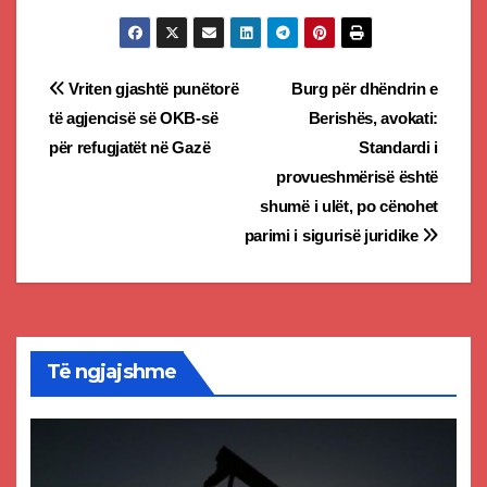
Post
Vriten gjashtë punëtorë
Burg për dhëndrin e
të agjencisë së OKB-së
Berishës, avokati:
navigation
për refugjatët në Gazë
Standardi i
provueshmërisë është
shumë i ulët, po cënohet
parimi i sigurisë juridike
Të ngjajshme