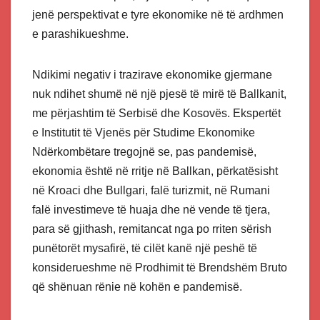
jenë perspektivat e tyre ekonomike në të ardhmen
e parashikueshme.
Ndikimi negativ i trazirave ekonomike gjermane
nuk ndihet shumë në një pjesë të mirë të Ballkanit,
me përjashtim të Serbisë dhe Kosovës. Ekspertët
e Institutit të Vjenës për Studime Ekonomike
Ndërkombëtare tregojnë se, pas pandemisë,
ekonomia është në rritje në Ballkan, përkatësisht
në Kroaci dhe Bullgari, falë turizmit, në Rumani
falë investimeve të huaja dhe në vende të tjera,
para së gjithash, remitancat nga po rriten sërish
punëtorët mysafirë, të cilët kanë një peshë të
konsiderueshme në Prodhimit të Brendshëm Bruto
që shënuan rënie në kohën e pandemisë.