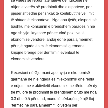
së vlerës së repromaterialeve që ndikojnë në
rritjen e vlerës së prodhimit dhe eksporteve, por
pjesërisht edhe për shkak të kontributit të vëllimit
të shtuar të eksporteve. Nga ana tjetër, eksporti së
bashku me konsumin e brendshëm paraqesin një
nga shtytjet kryesore për ecurinë pozitive të
ekonomisë vendore, andaj edhe paralajmërimet
për një ngadalësim të ekonomisë gjermane
krijojnë brengë për dëmtimin eventual të
ekonomisë vendore.
Recesioni në Gjermani apo hyrja e ekonomisë
gjermane në një ngadalësim ekonomik dhe rënia
e ndjeshme e aktivitetit ekonomik me rënien për dy
tre mujorë të prodhimit të brendshëm bruto me nga
0.3 dhe 0.5 për qind, mund të përfaqësojë një lloj
“tërmeti në paralajmërim “, jo vetëm për