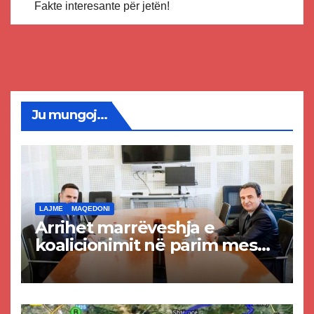
Fakte interesante për jetën!
Ju mungoj...
LAJME
MAQEDONI
Arrihet marrëveshja e
koalicionimit në parim mes
Kurtit dhe Abdixhikut