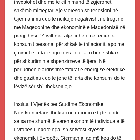
investohet dhe me të cilin mund të zgjerohet
shkëmbimi tregtar. Ajo vlerëson se recesioni në
Gjermani nuk do të ndikojë negativisht në tregtinë
me Maqedoninë dhe ekonominë e Maqedonisë në
përgjithësi. “Zhvillimet atje lidhen me rënien e
konsumit personal për shkak të inflacionit, apo me
çmimet e larta të ngrohjes, të cilat u bënë shkak
për shkurtimin e shpenzimeve të tjera. Në
periudhën e ardhshme faturat e energjisë elektrike
dhe gazit nuk do të jenë të larta dhe konsumi do të
lëvizë sërish”, thekson ajo.
Instituti i Vjenës për Studime Ekonomike
Ndërkombëtare, theksoi në raportin e tij të fundit
se sa më shumë të varen ekonomitë individuale të
Evropës Lindore nga ish shtytësi kryesor
ekonomik i Evropës, Gjermania, aq më keq do të