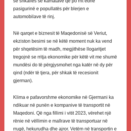
së shkallës së kamatave që po rrit edhe
pasigurinë e popullatës për blerjen e
automobilave të rinj.
Në qarqet e biznesit të Maqedonisë së Veriut,
ekziston besimi se në këtë moment nuk ka vend
për shqetësim të madh, megjithëse llogaritjet
tregojnë se rritja ekonomike për këtë vit me shumë
mundësi do të përgjysmohet nga katër në dy për
qind (ndër të tjera, për shkak të recesionit
gjerman).
Klima e pafavorshme ekonomike në Gjermani ka
ndikuar në punën e kompanive të transportit në
Maqedoni. Që nga fillimi i vitit 2023, vërehet një
rënie në vëllimin e mallrave të transportuar në
rrugë, hekurudha dhe ajror. Vetëm në transportin e