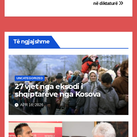
në diktaturë
Të ngjajshme
UNCATEGORIZED
27 vjet nga eksodi i
shqiptarëve nga Kosova
APR 16, 2026