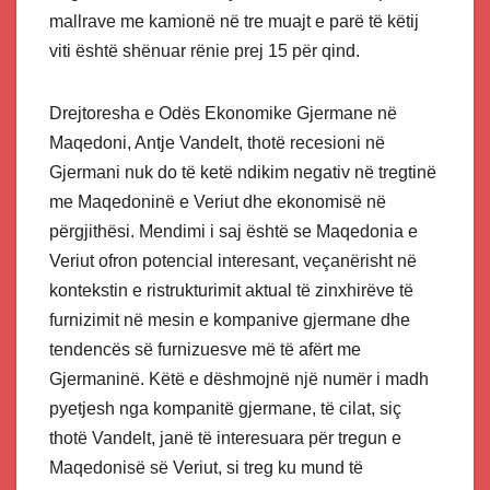
mallrave me kamionë në tre muajt e parë të këtij
viti është shënuar rënie prej 15 për qind.
Drejtoresha e Odës Ekonomike Gjermane në
Maqedoni, Antje Vandelt, thotë recesioni në
Gjermani nuk do të ketë ndikim negativ në tregtinë
me Maqedoninë e Veriut dhe ekonomisë në
përgjithësi. Mendimi i saj është se Maqedonia e
Veriut ofron potencial interesant, veçanërisht në
kontekstin e ristrukturimit aktual të zinxhirëve të
furnizimit në mesin e kompanive gjermane dhe
tendencës së furnizuesve më të afërt me
Gjermaninë. Këtë e dëshmojnë një numër i madh
pyetjesh nga kompanitë gjermane, të cilat, siç
thotë Vandelt, janë të interesuara për tregun e
Maqedonisë së Veriut, si treg ku mund të