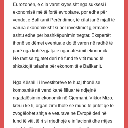
Eurozonën, e cila varet kryesisht nga suksesi i
ekonomisë më të fortë evropiane, por edhe për
vendet e Ballkanit Perëndimor, të cilat janë mjaft të
varura ekonomikisht si për investimet gjermane
ashtu edhe për bashkëpunimin tregtar. Ekspertët
thonë se dëmet eventuale do të varen në radhë të
parë nga kohëzgjatja e ngadalësimit ekonomik.
Në rast se zgjatet deri në fund të vitit mund të
shkaktojë telashe për ekonomitë e Ballkanit.
Nga Këshilli i Investitorëve të huaj thonë se
kompanitë në vend kanë filluar të ndjejnë
ngadalësimin ekonomik në Gjermani. Viktor Mizo,
kreu i kë tij organizimi thotë se mund të pritet që të
zvogëlohet shitja e veturave në Evropë deri në
fund të vitit të ri si rrjedhojë e inflacionit dhe rritjes