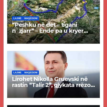
LAJME
MAQEDONI
“Peshku në det – tigani
n`zjarr” – Ende pa u kryer
projekti i tunelit, komuna e
Tetovës nis punimet për
rrugën Tetovë – Prizren
LAJME
MAQEDONI
Lirohet Nikolla Gruevski në
rastin “Talir 2”, gjykata rrëzon
akuzat për ndërtimin e
paligjshëm të selisë së
VMRO-DPMNE-së