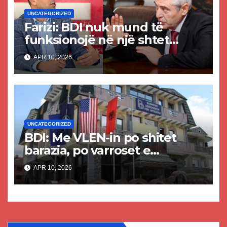
UNCATEGORIZED
Farizi: BDI nuk mund të
funksionojë në një shtet
juridik, por vetëm në
APR 10, 2026
ilegalitet, sepse prej andej
kanë ardhur!
UNCATEGORIZED
BDI: Me VLEN-in po shitet
barazia, po varroset e
ardhmja!
APR 10, 2026