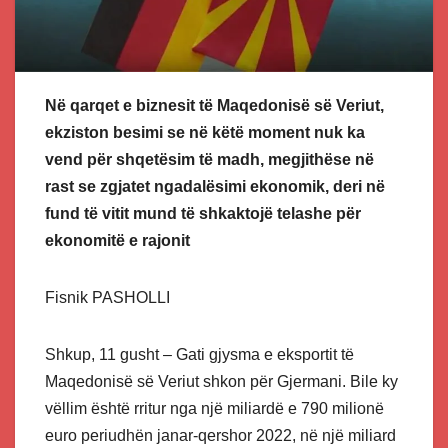
Në qarqet e biznesit të Maqedonisë së Veriut,
ekziston besimi se në këtë moment nuk ka
vend për shqetësim të madh, megjithëse n
ë
rast se zgjatet ngadalësimi ekonomik, deri në
fund të vitit mund të shkaktojë telashe për
ekonomitë e rajonit
Fisnik PASHOLLI
Shkup, 11 gusht – Gati gjysma e eksportit të
Maqedonisë së Veriut shkon për Gjermani. Bile ky
vëllim është rritur nga një miliardë e 790 milionë
euro periudhën janar-qershor 2022, në një miliard