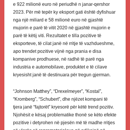
e 922 milionë euro në periudhë n janar-qershor
2023. Për më tepër ky eksport gati është dyfishuar
nga një miliard e 58 milionë euro në gjashtë
mujorin e parë të vitit 2020 në gjashtë mujorin e
parë të këtij viti. Rezultatet e tilla pozitive të
eksporteve, të cilat janë në rritje të vazhdueshme,
apo trendet pozitive vijnë nga prania e disa
kompanive prodhuese, në radhë të parë nga
industria e automobilave, produktet e të cilave
kryesisht janë të destinuara për tregun gjerman.
“Johnson Matthey”, “Drexelmeyer”, “Kostal”,
“Kromberg”, “Schubert”, dhe njëzet kompani të
tjera janë “fajtorët” kryesorë për këtë trend pozitiv.
Njohësit e kësaj problematike thonë se këto efekte
pozitive i detyrohen në pjesën më të madhe rritjes