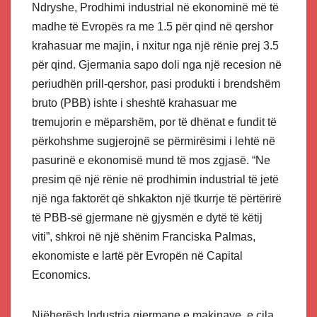
Ndryshe, Prodhimi industrial në ekonominë më të
madhe të Evropës ra me 1.5 për qind në qershor
krahasuar me majin, i nxitur nga një rënie prej 3.5
për qind. Gjermania sapo doli nga një recesion në
periudhën prill-qershor, pasi produkti i brendshëm
bruto (PBB) ishte i sheshtë krahasuar me
tremujorin e mëparshëm, por të dhënat e fundit të
përkohshme sugjerojnë se përmirësimi i lehtë në
pasurinë e ekonomisë mund të mos zgjasë. “Ne
presim që një rënie në prodhimin industrial të jetë
një nga faktorët që shkakton një tkurrje të përtërirë
të PBB-së gjermane në gjysmën e dytë të këtij
viti”, shkroi në një shënim Franciska Palmas,
ekonomiste e lartë për Evropën në Capital
Economics.
Njëherësh Industria gjermane e makinave, e cila