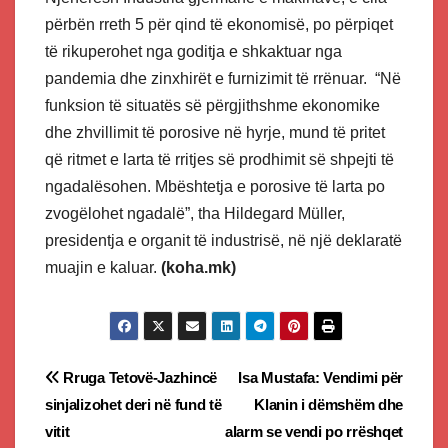
përbën rreth 5 për qind të ekonomisë, po përpiqet
të rikuperohet nga goditja e shkaktuar nga
pandemia dhe zinxhirët e furnizimit të rrënuar. “Në
funksion të situatës së përgjithshme ekonomike
dhe zhvillimit të porosive në hyrje, mund të pritet
që ritmet e larta të rritjes së prodhimit së shpejti të
ngadalësohen. Mbështetja e porosive të larta po
zvogëlohet ngadalë”, tha Hildegard Müller,
presidentja e organit të industrisë, në një deklaratë
muajin e kaluar.
(koha.mk)
Post
Rruga Tetovë-Jazhincë
Isa Mustafa: Vendimi për
sinjalizohet deri në fund të
Klanin i dëmshëm dhe
navigation
vitit
alarm se vendi po rrëshqet