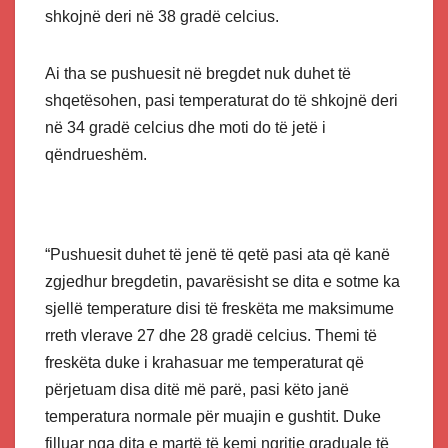
shkojnë deri në 38 gradë celcius.
Ai tha se pushuesit në bregdet nuk duhet të
shqetësohen, pasi temperaturat do të shkojnë deri
në 34 gradë celcius dhe moti do të jetë i
qëndrueshëm.
“Pushuesit duhet të jenë të qetë pasi ata që kanë
zgjedhur bregdetin, pavarësisht se dita e sotme ka
sjellë temperature disi të freskëta me maksimume
rreth vlerave 27 dhe 28 gradë celcius. Themi të
freskëta duke i krahasuar me temperaturat që
përjetuam disa ditë më parë, pasi këto janë
temperatura normale për muajin e gushtit. Duke
filluar nga dita e martë të kemi ngritje graduale të