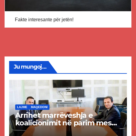
Fakte interesante për jetën!
Ju mungoj...
LAJME
MAQEDONI
Arrihet marrëveshja e
koalicionimit në parim mes
Kurtit dhe Abdixhikut