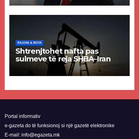
paligjshëm të selisë së
VMRO-DPMNE-së
RAJONI & BOTA
Shtrenjtohet nafta pas
sulmeve të reja SHBA–Iran
Portal informativ
e-gazeta do të funksionoj si një gazetë elektronike
E-mail: info@egazeta.mk