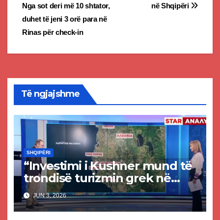
navigation
Nga sot deri më 10 shtator,
në Shqipëri
duhet të jeni 3 orë para në
Rinas për check-in
Të ngjajshme
SHQIPËRI
“Investimi i Kushner mund të
trondisë turizmin grek në
Jon”, mediat greke “vajtojnë”
JUN 3, 2026
projektin në Zvërnec: Do jetë
elitar, Korfuzi dhe Kelafonia