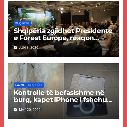
nuk do lumturohen
SHQIPËRI
Shqipëria zgjidhet Presidente
e Forest Europe, reagon
Rama: Shqipëria e
JUN 3, 2026
tradhtarëve sapo u zgjodh
me votë, si ka mundësi që…
LAJME
SHQIPËRI
Kontrolle të befasishme në
burg, kapet iPhone i fshehur
në dyshek
MAY 20, 2026