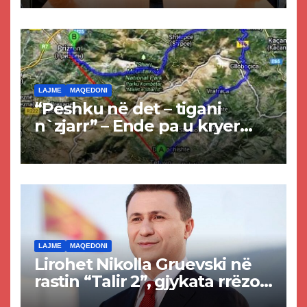
LAJME
MAQEDONI
“Peshku në det – tigani
n`zjarr” – Ende pa u kryer
projekti i tunelit, komuna e
Tetovës nis punimet për
rrugën Tetovë – Prizren
LAJME
MAQEDONI
Lirohet Nikolla Gruevski në
rastin “Talir 2”, gjykata rrëzon
akuzat për ndërtimin e