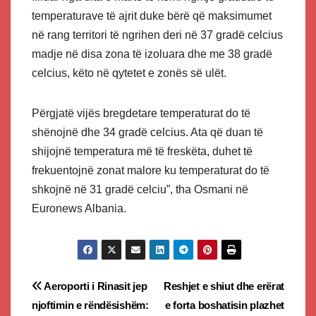
temperaturave të ajrit duke bërë që maksimumet
në rang territori të ngrihen deri në 37 gradë celcius
madje në disa zona të izoluara dhe me 38 gradë
celcius, këto në qytetet e zonës së ulët.
Përgjatë vijës bregdetare temperaturat do të
shënojnë dhe 34 gradë celcius. Ata që duan të
shijojnë temperatura më të freskëta, duhet të
frekuentojnë zonat malore ku temperaturat do të
shkojnë në 31 gradë celciu”, tha Osmani në
Euronews Albania.
Post
Aeroporti i Rinasit jep
Reshjet e shiut dhe erërat
njoftimin e rëndësishëm:
e forta boshatisin plazhet