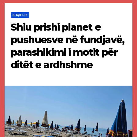
SHQIPËRI
Shiu prishi planet e
pushuesve në fundjavë,
parashikimi i motit për
ditët e ardhshme