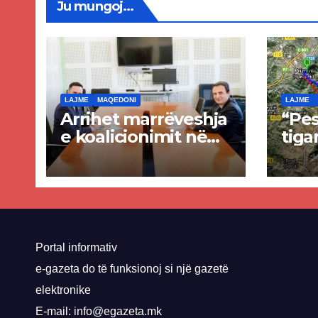
Ju mungoj...
LAJME
MAQEDONI
LAJME
Arrihet marrëveshja
“Pes
e koalicionimit në
tiga
parim mes Kurtit
Ende
dhe Abdixhikut
proje
kom
nis 
rrug
Priz
Portal informativ
e-gazeta do të funksionoj si një gazetë
elektronike
E-mail: info@egazeta.mk