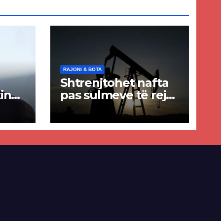
RAJONI & BOTA
Shtrenjtohet nafta
in
pas sulmeve të reja
a
SHBA–Iran
ër
lisë
E-së