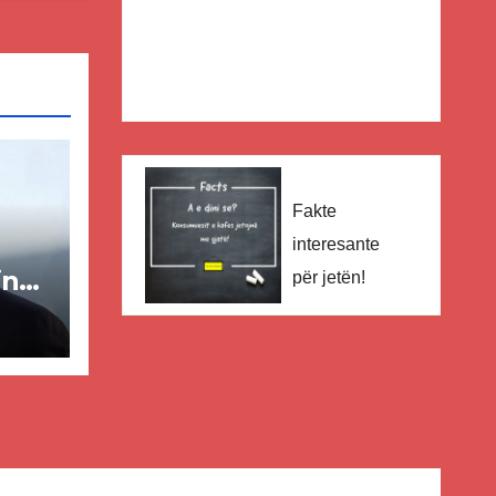
Fakte
interesante
in
për jetën!
ër
lisë
E-