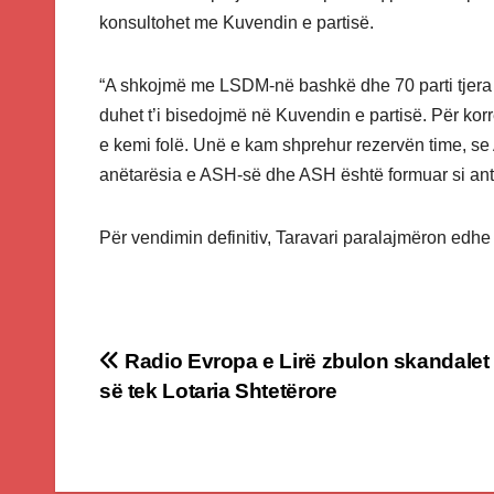
konsultohet me Kuvendin e partisë.
“A shkojmë me LSDM-në bashkë dhe 70 parti tjera o
duhet t’i bisedojmë në Kuvendin e partisë. Për kor
e kemi folë. Unë e kam shprehur rezervën time, s
anëtarësia e ASH-së dhe ASH është formuar si anti
Për vendimin definitiv, Taravari paralajmëron ed
Post
Radio Evropa e Lirë zbulon skandalet 
së tek Lotaria Shtetërore
navigation