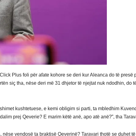
Click Plus foli për afate kohore se deri kur Aleanca do të presë 
ën siç tha, nëse deri më 31 dhjetor të njejtat nuk ndodhin, do t
shimet kushtetuese, e kemi obligim si parti, ta mbledhim Kuven
 dalim prej Qeverie? E marim këtë anë, apo atë anë?”, tha Tarava
, nëse vendosë ta braktisë Qeverinë? Taravari thotë se duhet të