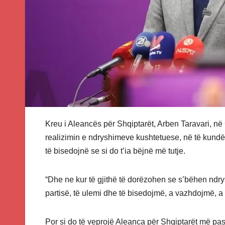
Kreu i Aleancës për Shqiptarët, Arben Taravari, në 
realizimin e ndryshimeve kushtetuese, në të kundërt
të bisedojnë se si do t’ia bëjnë më tutje.
“Dhe ne kur të gjithë të dorëzohen se s’bëhen ndry
partisë, të ulemi dhe të bisedojmë, a vazhdojmë, a
Por si do të veprojë Aleanca për Shqiptarët më pas