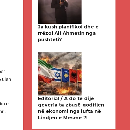
Ja kush planifikoi dhe e
rrëzoi Ali Ahmetin nga
pushteti?
për
ë ulen
Editorial / A do të dijë
din e
qeveria ta zbusë goditjen
në ekonomi nga lufta në
ri.
Lindjen e Mesme ?!