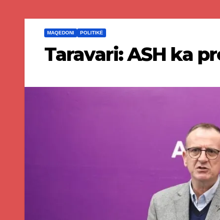
MAQEDONI
POLITIKË
Taravari: ASH ka 