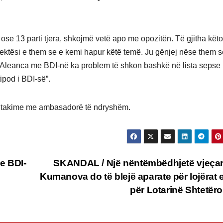
se 13 parti tjera, shkojmë vetë apo me opozitën. Të gjitha këto
rektësi e them se e kemi hapur këtë temë. Ju gënjej nëse them 
e Aleanca me BDI-në ka problem të shkon bashkë në lista sepse
pod i BDI-së”.
he takime me ambasadorë të ndryshëm.
e BDI-
SKANDAL / Një nëntëmbëdhjetë vjeça
Kumanova do të blejë aparate për lojërat e 
për Lotarinë Shtetër