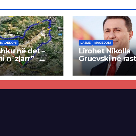
MAQEDONI
LAJME
MAQEDONI
hku në det –
Lirohet Nikolla
ni n`zjarr” –
Gruevski në rast
 pa u kryer
“Talir 2”, gjykat
kti i tunelit,
rrëzon akuzat p
una e Tetovës
ndërtimin e
punimet për
paligjshëm të se
ën Tetovë –
së VMRO-DPMN
ren