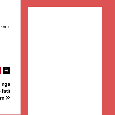
se nuk
r nga
fatit
ore