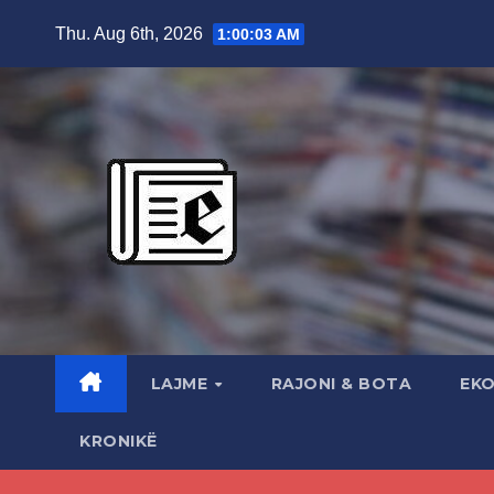
Skip
Thu. Aug 6th, 2026
1:00:04 AM
to
content
LAJME
RAJONI & BOTA
EK
KRONIKË