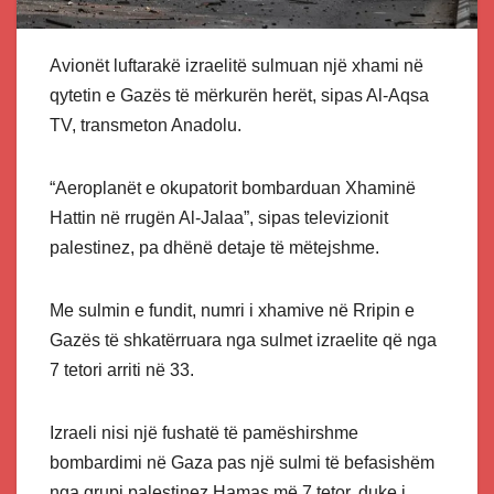
Avionët luftarakë izraelitë sulmuan një xhami në
qytetin e Gazës të mërkurën herët, sipas Al-Aqsa
TV, transmeton Anadolu.
“Aeroplanët e okupatorit bombarduan Xhaminë
Hattin në rrugën Al-Jalaa”, sipas televizionit
palestinez, pa dhënë detaje të mëtejshme.
Me sulmin e fundit, numri i xhamive në Rripin e
Gazës të shkatërruara nga sulmet izraelite që nga
7 tetori arriti në 33.
Izraeli nisi një fushatë të pamëshirshme
bombardimi në Gaza pas një sulmi të befasishëm
nga grupi palestinez Hamas më 7 tetor, duke i