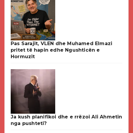
Pas Sarajit, VLEN dhe Muhamed Elmazi
pritet të hapin edhe Ngushticën e
Hormuzit
Ja kush planifikoi dhe e rrëzoi Ali Ahmetin
nga pushteti?