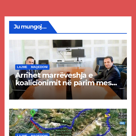
Ju mungoj...
LAJME
MAQEDONI
Arrihet marrëveshja e
koalicionimit në parim mes
Kurtit dhe Abdixhikut
LAJME
MAQEDONI