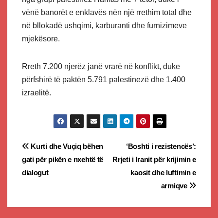
vënë banorët e enklavës nën një rrethim total dhe
në bllokadë ushqimi, karburanti dhe furnizimeve
mjekësore.
Rreth 7.200 njerëz janë vrarë në konflikt, duke
përfshirë të paktën 5.791 palestinezë dhe 1.400
izraelitë.
Post
Kurti dhe Vuçiq bëhen
‘Boshti i rezistencës’:
gati për pikën e nxehtë të
Rrjeti i Iranit për krijimin e
navigation
dialogut
kaosit dhe luftimin e
armiqve