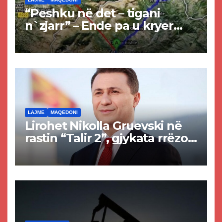
“Peshku në det – tigani
n`zjarr” – Ende pa u kryer
projekti i tunelit, komuna e
Tetovës nis punimet për
rrugën Tetovë – Prizren
LAJME
MAQEDONI
Lirohet Nikolla Gruevski në
rastin “Talir 2”, gjykata rrëzon
akuzat për ndërtimin e
paligjshëm të selisë së
VMRO-DPMNE-së