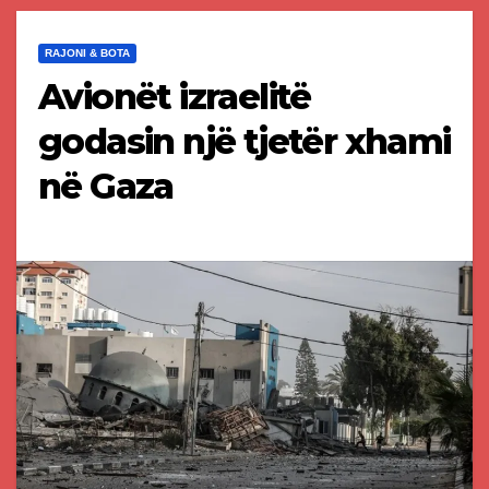
RAJONI & BOTA
Avionët izraelitë
godasin një tjetër xhami
në Gaza