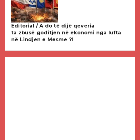
Editorial / A do të dijë qeveria
ta zbusë goditjen në ekonomi nga lufta
në Lindjen e Mesme ?!