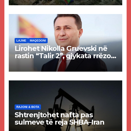
Tetovës nis punimet për
rrugën Tetovë – Prizren
LAJME
MAQEDONI
Lirohet Nikolla Gruevski në
rastin “Talir 2”, gjykata rrëzon
akuzat për ndërtimin e
paligjshëm të selisë së
VMRO-DPMNE-së
RAJONI & BOTA
Shtrenjtohet nafta pas
sulmeve të reja SHBA–Iran