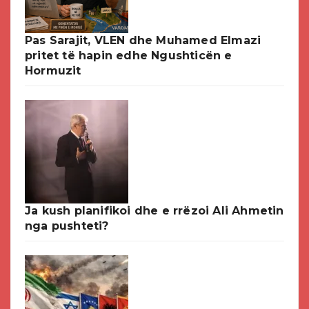
Pas Sarajit, VLEN dhe Muhamed Elmazi
pritet të hapin edhe Ngushticën e
Hormuzit
Ja kush planifikoi dhe e rrëzoi Ali Ahmetin
nga pushteti?