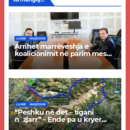
LAJME
MAQEDONI
Arrihet marrëveshja e
koalicionimit në parim mes
Kurtit dhe Abdixhikut
LAJME
MAQEDONI
“Peshku në det – tigani
n`zjarr” – Ende pa u kryer
projekti i tunelit, komuna e