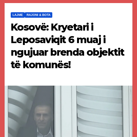
LAJME
RAJONI & BOTA
Kosovë: Kryetari i
Leposaviqit 6 muaj i
ngujuar brenda objektit
të komunës!