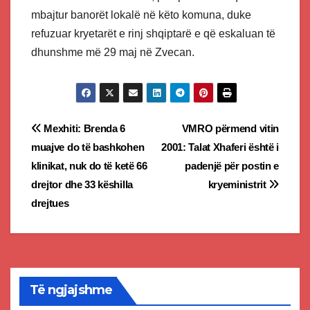
mbajtur banorët lokalë në këto komuna, duke
refuzuar kryetarët e rinj shqiptarë e që eskaluan të
dhunshme më 29 maj në Zvecan.
Post
Mexhiti: Brenda 6
VMRO përmend vitin
muajve do të bashkohen
2001: Talat Xhaferi është i
navigation
klinikat, nuk do të ketë 66
padenjë për postin e
drejtor dhe 33 këshilla
kryeministrit
drejtues
Të ngjajshme