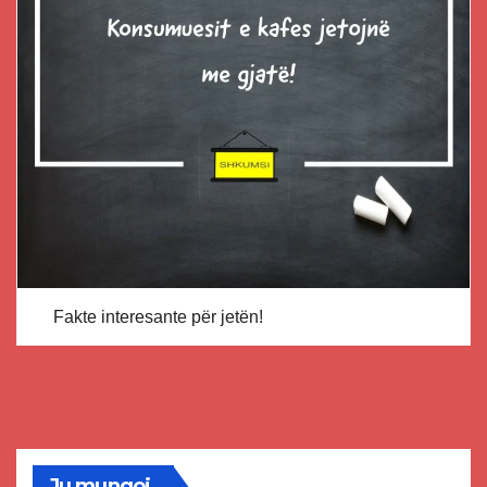
Fakte interesante për jetën!
Ju mungoj...