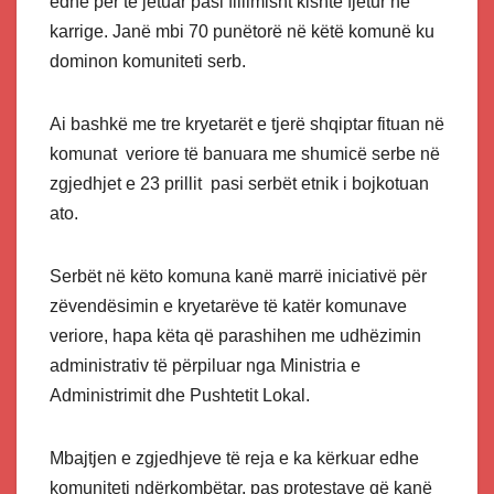
edhe për të jetuar pasi fillimisht kishte fjetur në
karrige. Janë mbi 70 punëtorë në këtë komunë ku
dominon komuniteti serb.
Ai bashkë me tre kryetarët e tjerë shqiptar fituan në
komunat veriore të banuara me shumicë serbe në
zgjedhjet e 23 prillit pasi serbët etnik i bojkotuan
ato.
Serbët në këto komuna kanë marrë iniciativë për
zëvendësimin e kryetarëve të katër komunave
veriore, hapa këta që parashihen me udhëzimin
administrativ të përpiluar nga Ministria e
Administrimit dhe Pushtetit Lokal.
Mbajtjen e zgjedhjeve të reja e ka kërkuar edhe
komuniteti ndërkombëtar, pas protestave që kanë