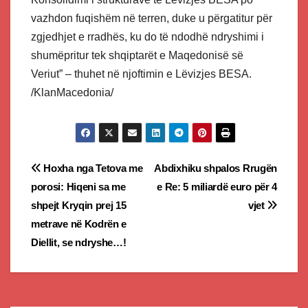
vazhdon fuqishëm në terren, duke u përgatitur për
zgjedhjet e rradhës, ku do të ndodhë ndryshimi i
shumëpritur tek shqiptarët e Maqedonisë së
Veriut” – thuhet në njoftimin e Lëvizjes BESA.
/KlanMacedonia/
Post
Hoxha nga Tetova me
Abdixhiku shpalos Rrugën
porosi: Hiqeni sa me
e Re: 5 miliardë euro për 4
navigation
shpejt Kryqin prej 15
vjet
metrave në Kodrën e
Diellit, se ndryshe…!