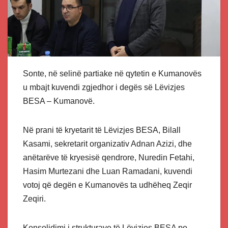
Sonte, në selinë partiake në qytetin e Kumanovës
u mbajt kuvendi zgjedhor i degës së Lëvizjes
BESA – Kumanovë.
Në prani të kryetarit të Lëvizjes BESA, Bilall
Kasami, sekretarit organizativ Adnan Azizi, dhe
anëtarëve të kryesisë qendrore, Nuredin Fetahi,
Hasim Murtezani dhe Luan Ramadani, kuvendi
votoj që degën e Kumanovës ta udhëheq Zeqir
Zeqiri.
Konsolidimi i strukturave të Lëvizjes BESA po