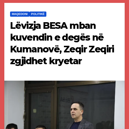
MAQEDONI
POLITIKË
Lëvizja BESA mban
kuvendin e degës në
Kumanovë, Zeqir Zeqiri
zgjidhet kryetar