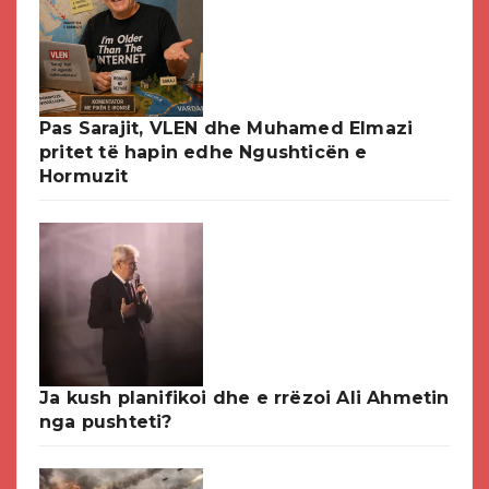
Pas Sarajit, VLEN dhe Muhamed Elmazi
pritet të hapin edhe Ngushticën e
Hormuzit
Ja kush planifikoi dhe e rrëzoi Ali Ahmetin
nga pushteti?