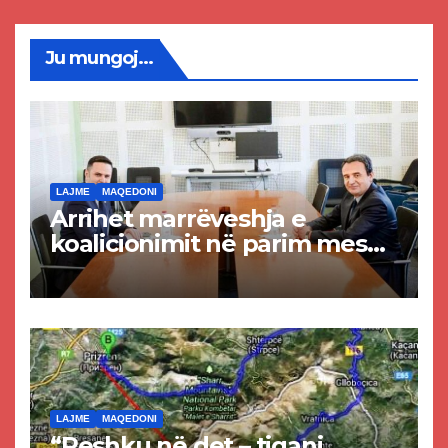
Ju mungoj...
LAJME
MAQEDONI
Arrihet marrëveshja e
koalicionimit në parim mes
Kurtit dhe Abdixhikut
LAJME
MAQEDONI
“Peshku në det – tigani