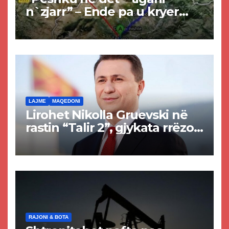
n`zjarr” – Ende pa u kryer
projekti i tunelit, komuna e
Tetovës nis punimet për
rrugën Tetovë – Prizren
LAJME
MAQEDONI
Lirohet Nikolla Gruevski në
rastin “Talir 2”, gjykata rrëzon
akuzat për ndërtimin e
paligjshëm të selisë së
VMRO-DPMNE-së
RAJONI & BOTA