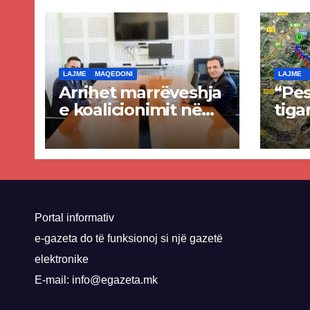
LAJME
MAQEDONI
LAJME
Arrihet marrëveshja
“Pes
e koalicionimit në
tiga
parim mes Kurtit
Ende
dhe Abdixhikut
proje
kom
nis 
rrug
Priz
Portal informativ
e-gazeta do të funksionoj si një gazetë
elektronike
E-mail: info@egazeta.mk