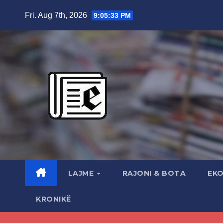
Skip
Fri. Aug 7th, 2026
9:05:35 PM
to
content
LAJME
RAJONI & BOTA
EK
KRONIKË