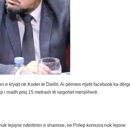
 e kryqit në Koder te Diellit. Ai përmes rrjetit facebook ka dërg
qi i madh prej 15 metrash të largohet menjëherë.
 nuk lejojne ndertimin e xhamise, ne Prilep komuna nuk lejone