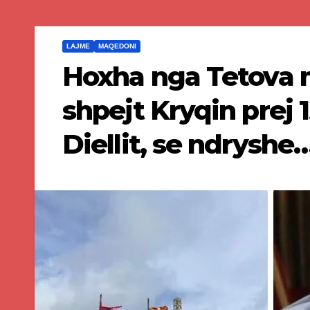
LAJME
MAQEDONI
Hoxha nga Tetova m
shpejt Kryqin prej
Diellit, se ndryshe…