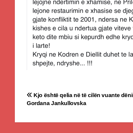
Post
Kjo është qelia në të cilën vuante dën
Gordana Jankullovska
navigation