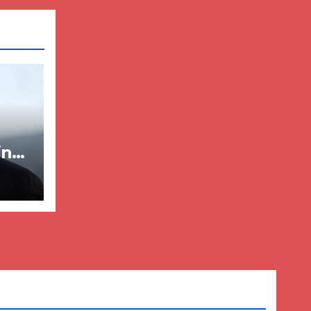
in
ër
lisë
E-