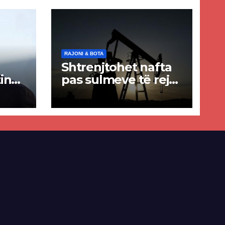
RAJONI & BOTA
Shtrenjtohet nafta
in
pas sulmeve të reja
a
SHBA–Iran
ër
lisë
E-së