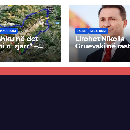
MAQEDONI
LAJME
MAQEDONI
hku në det –
Lirohet Nikolla
ni n`zjarr” –
Gruevski në rast
 pa u kryer
“Talir 2”, gjykat
kti i tunelit,
rrëzon akuzat p
una e Tetovës
ndërtimin e
punimet për
paligjshëm të se
ën Tetovë –
së VMRO-DPMN
ren