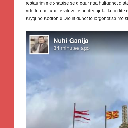
restaurimin e xhasise se djegur nga huliganet gjate 
ndertua ne fund te viteve te nentedhjeta, keto dite 
Kryqi ne Kodren e Diellit duhet te largohet sa me s