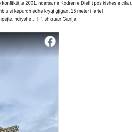
konfliktit te 2001, ndersa ne Kodren e Diellit pos kishes e cila 
mbiu si kepurdh edhe kryqi gjigant 15 meter i larte!
hpejte, ndryshe… !!!”, shkruan Ganija.