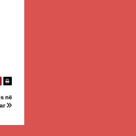
ës në
tar