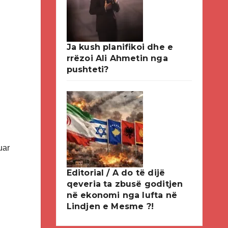
Ja kush planifikoi dhe e
rrëzoi Ali Ahmetin nga
pushteti?
uar
Editorial / A do të dijë
qeveria ta zbusë goditjen
në ekonomi nga lufta në
Lindjen e Mesme ?!