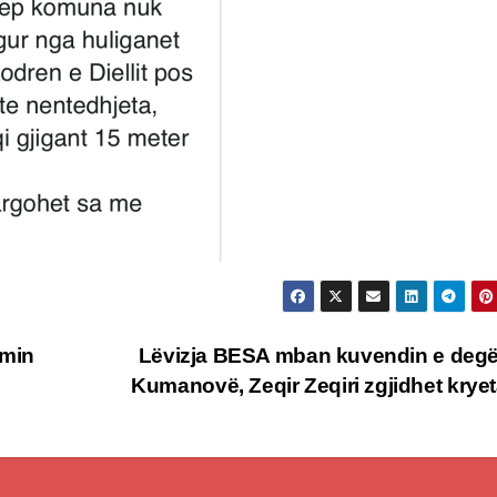
imin
Lëvizja BESA mban kuvendin e deg
Kumanovë, Zeqir Zeqiri zgjidhet krye