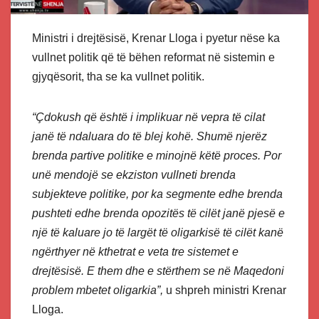
Ministri i drejtësisë, Krenar Lloga i pyetur nëse ka
vullnet politik që të bëhen reformat në sistemin e
gjyqësorit, tha se ka vullnet politik.
“Çdokush që është i implikuar në vepra të cilat
janë të ndaluara do të blej kohë. Shumë njerëz
brenda partive politike e minojnë këtë proces. Por
unë mendojë se ekziston vullneti brenda
subjekteve politike, por ka segmente edhe brenda
pushteti edhe brenda opozitës të cilët janë pjesë e
një të kaluare jo të largët të oligarkisë të cilët kanë
ngërthyer në kthetrat e veta tre sistemet e
drejtësisë. E them dhe e stërthem se në Maqedoni
problem mbetet oligarkia”,
u shpreh ministri Krenar
Lloga.