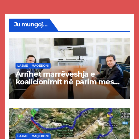
Ju mungoj...
LAJME
MAQEDONI
Arrihet marrëveshja e
koalicionimit në parim mes
Kurtit dhe Abdixhikut
LAJME
MAQEDONI