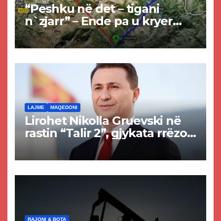
“Peshku në det – tigani
n`zjarr” – Ende pa u kryer
projekti i tunelit, komuna e
Tetovës nis punimet për
rrugën Tetovë – Prizren
LAJME
MAQEDONI
Lirohet Nikolla Gruevski në
rastin “Talir 2”, gjykata rrëzon
akuzat për ndërtimin e
paligjshëm të selisë së
VMRO-DPMNE-së
RAJONI & BOTA