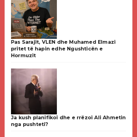
Pas Sarajit, VLEN dhe Muhamed Elmazi
pritet të hapin edhe Ngushticën e
Hormuzit
Ja kush planifikoi dhe e rrëzoi Ali Ahmetin
nga pushteti?