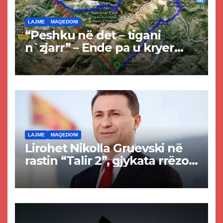
LAJME
MAQEDONI
“Peshku në det – tigani
n`zjarr” – Ende pa u kryer
projekti i tunelit, komuna e
Tetovës nis punimet për
rrugën Tetovë – Prizren
LAJME
MAQEDONI
Lirohet Nikolla Gruevski në
rastin “Talir 2”, gjykata rrëzon
akuzat për ndërtimin e
paligjshëm të selisë së
VMRO-DPMNE-së