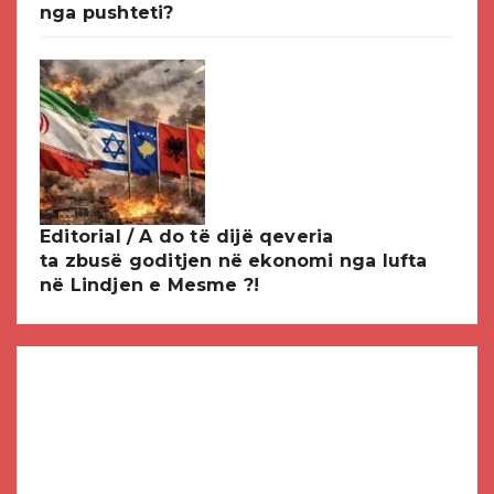
nga pushteti?
Editorial / A do të dijë qeveria
ta zbusë goditjen në ekonomi nga lufta
në Lindjen e Mesme ?!