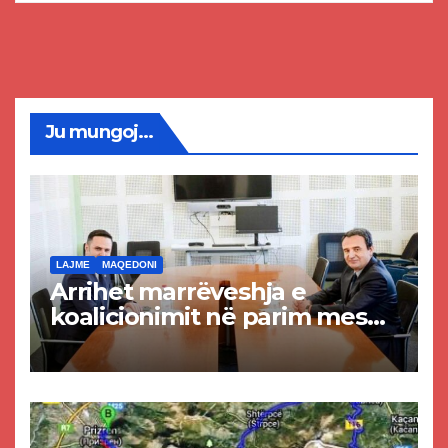
Ju mungoj...
LAJME
MAQEDONI
Arrihet marrëveshja e
koalicionimit në parim mes
Kurtit dhe Abdixhikut