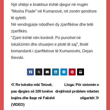
Një shtëpi e braktisur është djegur në rrugën
“Mosha Piade” në Kumanovë, në zonën qendrore
të qytetit.
Në vendngjarje ndodhen dy zjarrfikëse dhe tetë
zjarrfikës.
“Zjarri është nën kontroll. Po punohet në
lokalizimin dhe shuarjen e plotë të saj”, thotë
komandanti i zjarrfikësve të Kumanovës, Dejan
Ilievski.
Post
Re toksike mbi Tetovë,
Lloga: Për sistemin e
pas djegies së 100 tonëve
drejtësisë problem mbeten
navigation
bojëra dhe llaqe në Falishë
oligarkët
(VIDEO)