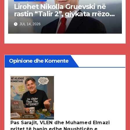
Lirohet Nikolla Gruevski në
rastin “Talir 2”, gjykata rrëzon
akuzat për ndërtimin e
JUL 14, 2026
paligjshëm të selisë së VMRO-
DPMNE-së
Opinione dhe Komente
Pas Sarajit, VLEN dhe Muhamed Elmazi
pritet të hapin edhe Ngushticën e