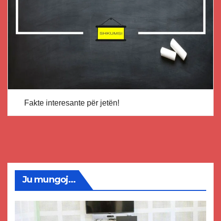
Fakte interesante për jetën!
Ju mungoj...