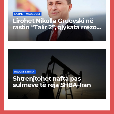
LAJME
MAQEDONI
Lirohet Nikolla Gruevski në
rastin “Talir 2”, gjykata rrëzon
akuzat për ndërtimin e
paligjshëm të selisë së
VMRO-DPMNE-së
RAJONI & BOTA
Shtrenjtohet nafta pas
sulmeve të reja SHBA–Iran