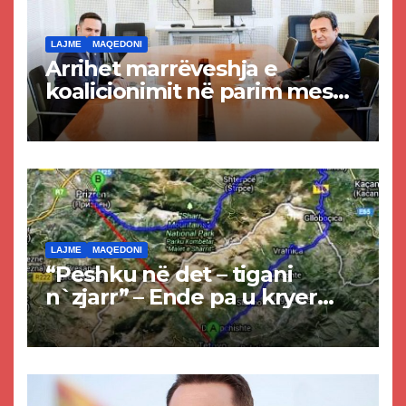
LAJME
MAQEDONI
Arrihet marrëveshja e
koalicionimit në parim mes
Kurtit dhe Abdixhikut
LAJME
MAQEDONI
“Peshku në det – tigani
n`zjarr” – Ende pa u kryer
projekti i tunelit, komuna e
Tetovës nis punimet për
rrugën Tetovë – Prizren