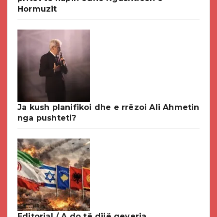
Hormuzit
Ja kush planifikoi dhe e rrëzoi Ali Ahmetin
nga pushteti?
Editorial / A do të dijë qeveria