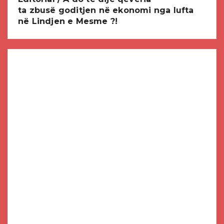
ta zbusë goditjen në ekonomi nga lufta
në Lindjen e Mesme ?!