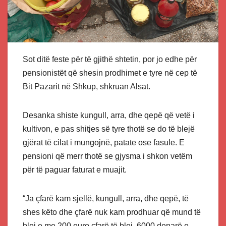
Sot ditë feste për të gjithë shtetin, por jo edhe për
pensionistët që shesin prodhimet e tyre në cep të
Bit Pazarit në Shkup, shkruan Alsat.
Desanka shiste kungull, arra, dhe qepë që vetë i
kultivon, e pas shitjes së tyre thotë se do të blejë
gjërat të cilat i mungojnë, patate ose fasule. E
pensioni që merr thotë se gjysma i shkon vetëm
për të paguar faturat e muajit.
“Ja çfarë kam sjellë, kungull, arra, dhe qepë, të
shes këto dhe çfarë nuk kam prodhuar që mund të
blej e me 200 euro çfarë të blej, 6000 denarë e