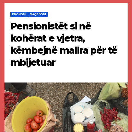
EKONOMI
MAQEDONI
Pensionistët si në
kohërat e vjetra,
këmbejnë mallra për të
mbijetuar