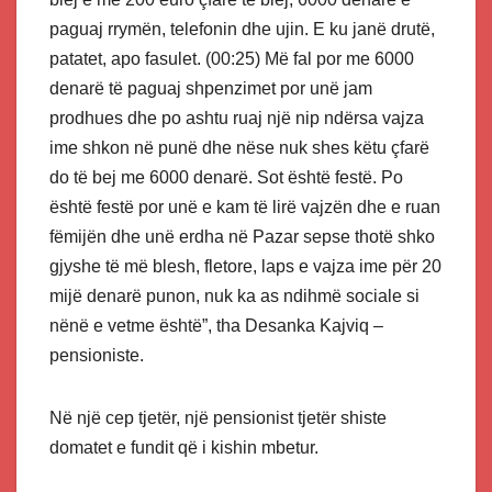
paguaj rrymën, telefonin dhe ujin. E ku janë drutë,
patatet, apo fasulet. (00:25) Më fal por me 6000
denarë të paguaj shpenzimet por unë jam
prodhues dhe po ashtu ruaj një nip ndërsa vajza
ime shkon në punë dhe nëse nuk shes këtu çfarë
do të bej me 6000 denarë. Sot është festë. Po
është festë por unë e kam të lirë vajzën dhe e ruan
fëmijën dhe unë erdha në Pazar sepse thotë shko
gjyshe të më blesh, fletore, laps e vajza ime për 20
mijë denarë punon, nuk ka as ndihmë sociale si
nënë e vetme është”, tha Desanka Kajviq –
pensioniste.
Në një cep tjetër, një pensionist tjetër shiste
domatet e fundit që i kishin mbetur.