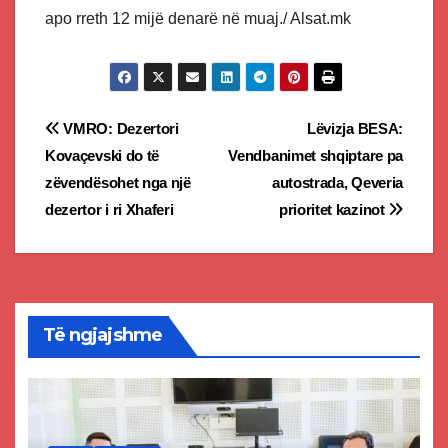
apo rreth 12 mijë denarë në muaj./ Alsat.mk
Post
VMRO: Dezertori
Lëvizja BESA:
Kovaçevski do të
Vendbanimet shqiptare pa
navigation
zëvendësohet nga një
autostrada, Qeveria
dezertor i ri Xhaferi
prioritet kazinot
Të ngjajshme