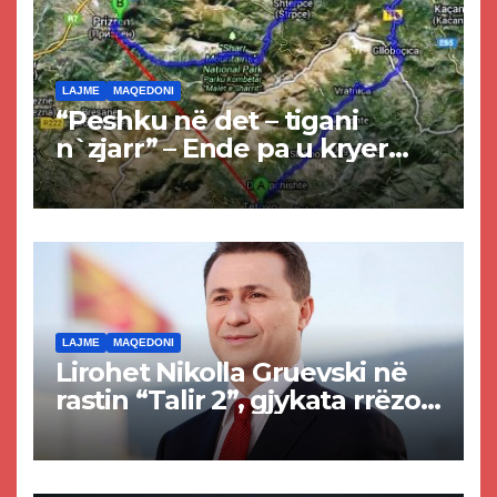
LAJME
MAQEDONI
“Peshku në det – tigani
n`zjarr” – Ende pa u kryer
projekti i tunelit, komuna e
Tetovës nis punimet për
rrugën Tetovë – Prizren
LAJME
MAQEDONI
Lirohet Nikolla Gruevski në
rastin “Talir 2”, gjykata rrëzon
akuzat për ndërtimin e
paligjshëm të selisë së
VMRO-DPMNE-së