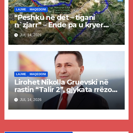
LAJME
MAQEDONI
“Peshku në det – tigani
n`zjarr” – Ende pa u kryer
projekti i tunelit, komuna e
JUL 14, 2026
Tetovës nis punimet për
rrugën Tetovë – Prizren
LAJME
MAQEDONI
Lirohet Nikolla Gruevski në
rastin “Talir 2”, gjykata rrëzon
akuzat për ndërtimin e
JUL 14, 2026
paligjshëm të selisë së VMRO-
DPMNE-së