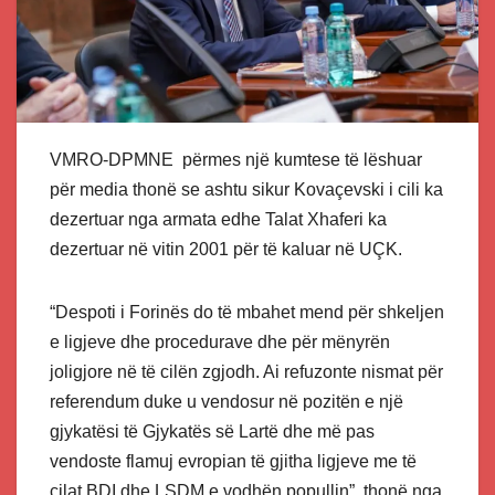
VMRO-DPMNE përmes një kumtese të lëshuar
për media thonë se ashtu sikur Kovaçevski i cili ka
dezertuar nga armata edhe Talat Xhaferi ka
dezertuar në vitin 2001 për të kaluar në UÇK.
“Despoti i Forinës do të mbahet mend për shkeljen
e ligjeve dhe procedurave dhe për mënyrën
joligjore në të cilën zgjodh. Ai refuzonte nismat për
referendum duke u vendosur në pozitën e një
gjykatësi të Gjykatës së Lartë dhe më pas
vendoste flamuj evropian të gjitha ligjeve me të
cilat BDI dhe LSDM e vodhën popullin”, thonë nga