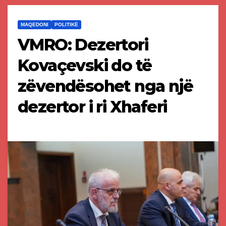
MAQEDONI
POLITIKË
VMRO: Dezertori
Kovaçevski do të
zëvendësohet nga një
dezertor i ri Xhaferi