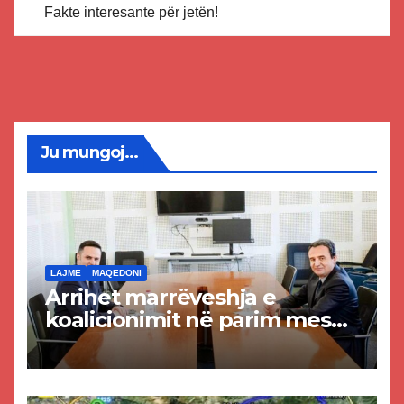
Fakte interesante për jetën!
Ju mungoj...
LAJME
MAQEDONI
Arrihet marrëveshja e
koalicionimit në parim mes
Kurtit dhe Abdixhikut