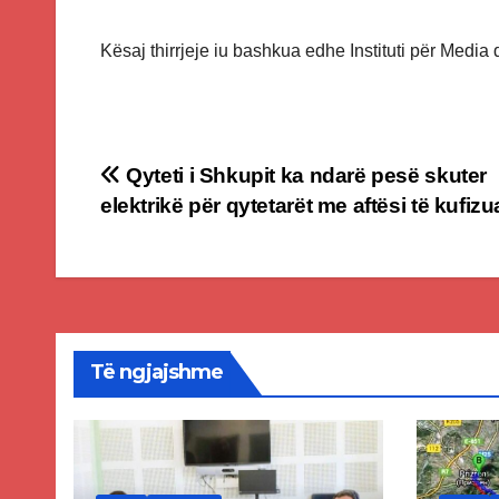
Kësaj thirrjeje iu bashkua edhe Instituti për Media
Post
Qyteti i Shkupit ka ndarë pesë skuter
elektrikë për qytetarët me aftësi të kufizu
navigation
Të ngjajshme