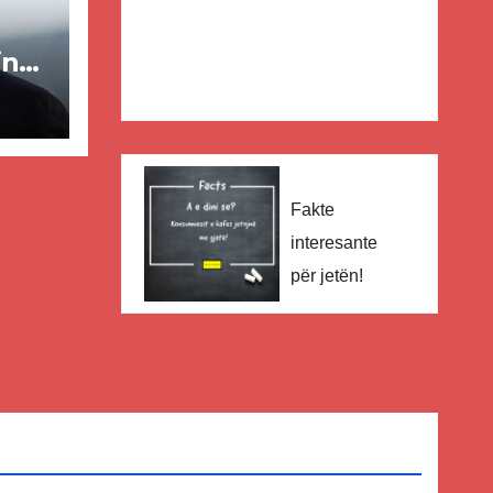
in
ër
lisë
E-
Fakte
interesante
për jetën!