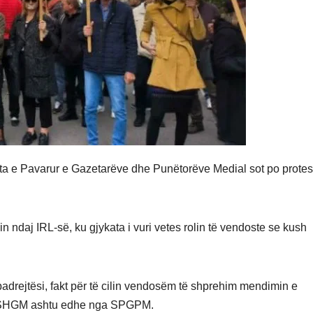
a e Pavarur e Gazetarëve dhe Punëtorëve Medial sot po protes
n ndaj IRL-së, ku gjykata i vuri vetes rolin të vendoste se kush
adrejtësi, fakt për të cilin vendosëm të shprehim mendimin e
nga SHGM ashtu edhe nga SPGPM.