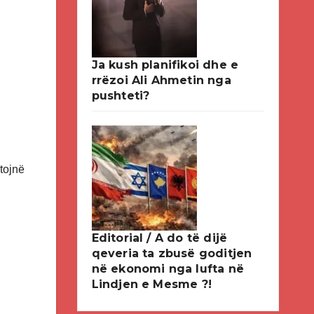
Ja kush planifikoi dhe e
rrëzoi Ali Ahmetin nga
pushteti?
tojnë
Editorial / A do të dijë
qeveria ta zbusë goditjen
në ekonomi nga lufta në
Lindjen e Mesme ?!