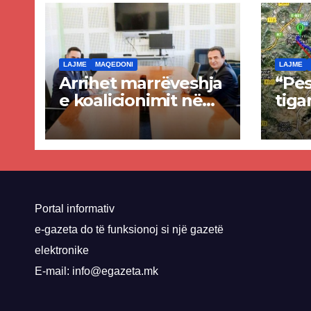
LAJME
MAQEDONI
LAJME
Arrihet marrëveshja
“Pes
e koalicionimit në
tiga
parim mes Kurtit
Ende
dhe Abdixhikut
proje
kom
nis 
rrug
Priz
Portal informativ
e-gazeta do të funksionoj si një gazetë
elektronike
E-mail: info@egazeta.mk