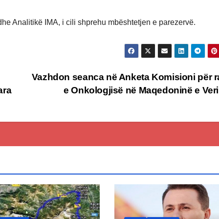
 dhe Analitikë IMA, i cili shprehu mbështetjen e parezervë.
Vazhdon seanca në Anketa Komisioni për r
ara
e Onkologjisë në Maqedoninë e Ver