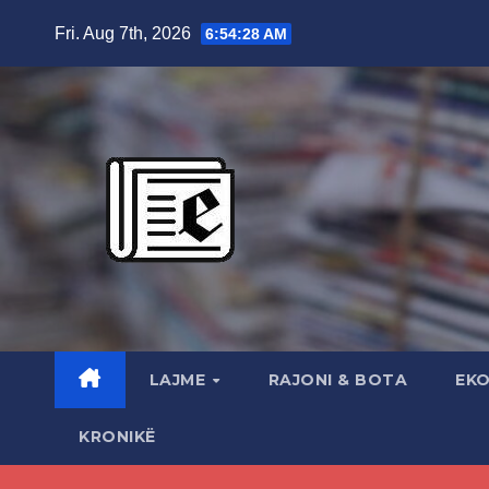
Skip
Fri. Aug 7th, 2026
6:54:29 AM
to
content
LAJME
RAJONI & BOTA
EK
KRONIKË