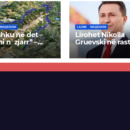
MAQEDONI
LAJME
MAQEDONI
hku në det –
Lirohet Nikolla
ni n`zjarr” –
Gruevski në rast
 pa u kryer
“Talir 2”, gjykat
kti i tunelit,
rrëzon akuzat p
una e Tetovës
ndërtimin e
punimet për
paligjshëm të se
ën Tetovë –
së VMRO-DPMN
ren