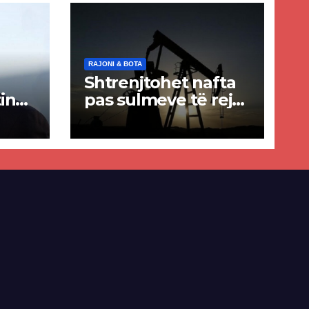
RAJONI & BOTA
Shtrenjtohet nafta
in
pas sulmeve të reja
a
SHBA–Iran
ër
lisë
E-së