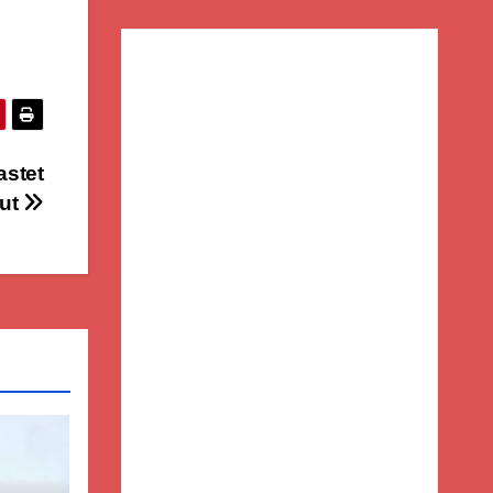
astet
iut