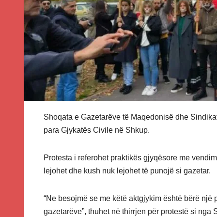
Shoqata e Gazetarëve të Maqedonisë dhe Sindikat
para Gjykatës Civile në Shkup.
Protesta i referohet praktikës gjyqësore me vendimi
lejohet dhe kush nuk lejohet të punojë si gazetar.
“Ne besojmë se me këtë aktgjykim është bërë një p
gazetarëve”, thuhet në thirrjen për protestë si 