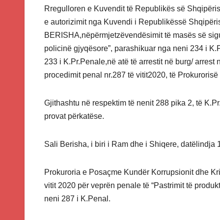
Rregulloren e Kuvendit të Republikës së Shqipëris
e autorizimit nga Kuvendi i Republikëssë Shqipërisë
BERISHA,nëpërmjetzëvendësimit të masës së sigurim
policinë gjyqësore”, parashikuar nga neni 234 i K.
233 i K.Pr.Penale,në atë të arrestit në burg/ arres
procedimit penal nr.287 të vitit2020, të Prokurori
Gjithashtu në respektim të nenit 288 pika 2, të K.P
provat përkatëse.
Sali Berisha, i biri i Ram dhe i Shiqere, datëlind
Prokuroria e Posaçme Kundër Korrupsionit dhe Krimi
vitit 2020 për veprën penale të “Pastrimit të produ
neni 287 i K.Penal.