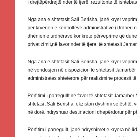
i drejtëpërdrejtë ndër të tjerë, rezultonte të ishteba
Nga ana e shtetasit Sali Berisha, janë kryer veprime
për kryerjen e kontrolleve administrative (Urdhëri n
dhënien e urdhërave konkrete përveprime që duhet 
privatizimit,në favor ndër të tjera, të shtetasit Jamar
Nga ana e shtetasit Sali Berisha, janë kryer veprime
në vendosjen në dispozicion të shtetasit Jamarbër M
administrates shtetërore për realizimine procesit të p
Përfitimi i parregullt në favor të shtetasit Jamarbër
shtetasit Sali Berisha, ekziston dyshimi se është, v
në dorë, ndryshuar destinacioni dhepërdorur për pë
Përfitim i parregullt, janë ndryshimet e kryera në 