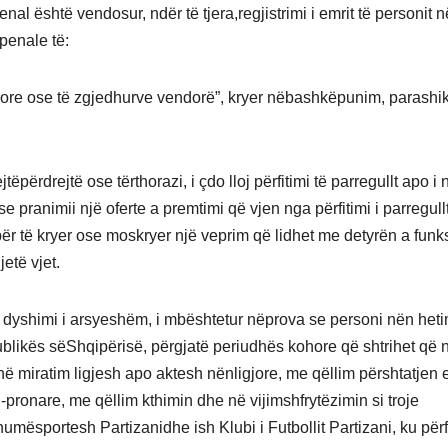
al është vendosur, ndër të tjera,regjistrimi i emrit të personit 
 penale të:
tërore ose të zgjedhurve vendorë”, kryer nëbashkëpunim, parashi
përdrejtë ose tërthorazi, i çdo lloj përfitimi të parregullt apo i 
ose pranimii një oferte a premtimi që vjen nga përfitimi i parregull
 për të kryer ose moskryer një veprim që lidhet me detyrën a funk
etë vjet.
r dyshimi i arsyeshëm, i mbështetur nëprova se personi nën het
epublikës sëShqipërisë, përgjatë periudhës kohore që shtrihet që 
 në miratim ligjesh apo aktesh nënligjore, me qëllim përshtatjen e
pronare, me qëllim kthimin dhe në vijimshfrytëzimin si troje
Shumësportesh Partizanidhe ish Klubi i Futbollit Partizani, ku për