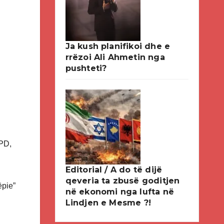
Ja kush planifikoi dhe e
rrëzoi Ali Ahmetin nga
pushteti?
 PD,
Editorial / A do të dijë
qeveria ta zbusë goditjen
ëpie”
në ekonomi nga lufta në
Lindjen e Mesme ?!