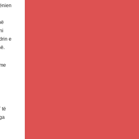
hënien
në
ni
drin e
në.
 me
 të
nga