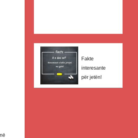
Fakte
interesante
për jetën!
 në