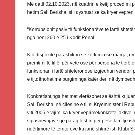
Më datë 02.10.2023, në kuadrin e këtij procedimi pen
hetim Sali Berisha, si i dyshuar se ka kryer veprën
“Korrupsionit pasiv të funksionarëve të lartë shte
nga neni 260 e 25 i Kodit Penal.
Kjo dispozitë parashikon se kërkimi ose marrja, drejtë
premtimi të tillë, për vete ose për persona të tjerë,
funksionari i lartë shtetëror ose izgjedhuri vendor,
e tij,dënohet me burgim nga katër deri në dymbëdhj
Konkretisht,nga hetimet,vlerësohet se është krijua
Sali Berisha, në cilësinë e tij si Kryeministër i R
viti 2005 e vijim, ka kryer veprimekonkrete, aktive,
sipasnevojave që paraqiteshin për pesë familje ish-
ndërtimore të territoreve ku janë shtrirë ish Klubi 