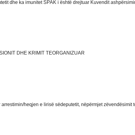
tit dhe ka imunitet SPAK i është drejtuar Kuvendit ashpërsimi
IONIT DHE KRIMIT TEORGANIZUAR
arrestimin/heqjen e lirisë sëdeputetit, nëpërmjet zëvendësimit t