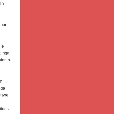
nën
kuar
një
t, nga
sionin
im
nga
 tyre
fitues