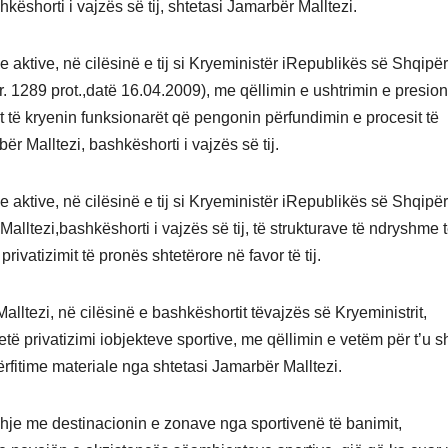
shkëshorti i vajzës së tij, shtetasi Jamarbër Malltezi.
 aktive, në cilësinë e tij si Kryeministër iRepublikës së Shqipër
r. 1289 prot.,datë 16.04.2009), me qëllimin e ushtrimin e presion
të kryenin funksionarët që pengonin përfundimin e procesit të
bër Malltezi, bashkëshorti i vajzës së tij.
 aktive, në cilësinë e tij si Kryeministër iRepublikës së Shqipër
alltezi,bashkëshorti i vajzës së tij, të strukturave të ndryshme 
rivatizimit të pronës shtetërore në favor të tij.
 Malltezi, në cilësinë e bashkëshortit tëvajzës së Kryeministrit,
etë privatizimi iobjekteve sportive, me qëllimin e vetëm për t’u 
rfitime materiale nga shtetasi Jamarbër Malltezi.
lidhje me destinacionin e zonave nga sportivenë të banimit,