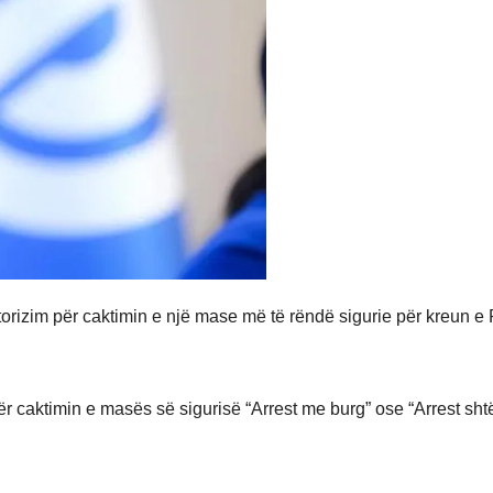
rizim për caktimin e një mase më të rëndë sigurie për kreun e
ër caktimin e masës së sigurisë “Arrest me burg” ose “Arrest sht