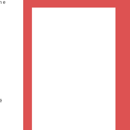
n e
ë