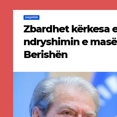
SHQIPËRI
Zbardhet kërkesa e
ndryshimin e masës 
Berishën