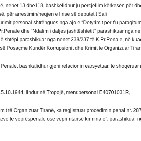
ë, nenet 13 dhe118, bashkëlidhur ju përcjellim kërkesën për d
, për arrestimin/heqjen e lirisë së deputetit Sali
it personal shtrëngues nga ajo e “Detyrimit për t’u paraqitur
Pr.Penale dhe “Ndalim i daljes jashtështetiť” parashikuar nga ne
t në shtëpi,parashikuar nga nenet 238/237 të K.Pr.Penale, në kua
së së Posaçme Kundër Korrupsionit dhe Krimit të Organizuar Tira
r.Penale, bashkalidhur gjeni relacionin earsyetuar, të shoqëruar
ja 15.10.1944, lindur në Tropojë, menr.personal E40701031R,
t të Organizuar Tiranë, ka regjistruar procedimin penal nr. 287
kteve të veprëspenale ose veprimtarisë kriminale”, parashikuar 