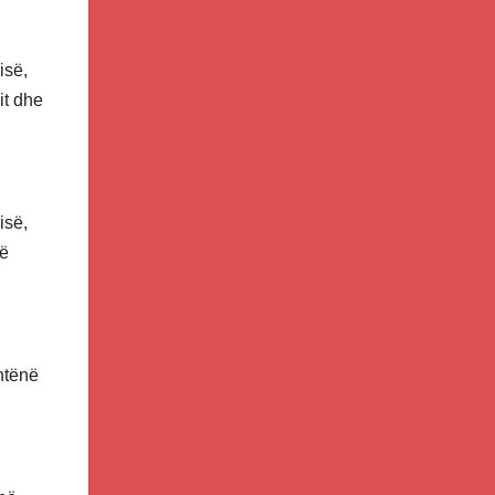
isë,
it dhe
isë,
të
shtënë