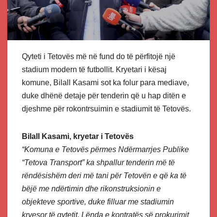
Qyteti i Tetovës më në fund do të përfitojë një
stadium modern të futbollit. Kryetari i kësaj
komune, Bilall Kasami sot ka folur para mediave,
duke dhënë detaje për tenderin që u hap ditën e
djeshme për rokontrsuimin e stadiumit të Tetovës.
Bilall Kasami, kryetar i Tetovës
“Komuna e Tetovës përmes Ndërmarrjes Publike
“Tetova Transport” ka shpallur tenderin më të
rëndësishëm deri më tani për Tetovën e që ka të
bëjë me ndërtimin dhe rikonstruksionin e
objekteve sportive, duke filluar me stadiumin
kryesor të qytetit. Lënda e kontratës së prokurimit