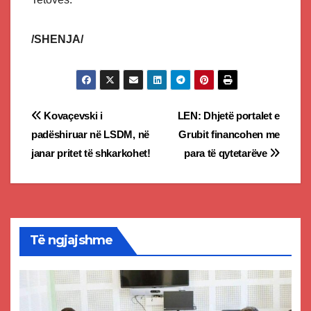
/SHENJA/
Post
Kovaçevski i
LEN: Dhjetë portalet e
padëshiruar në LSDM, në
Grubit financohen me
navigation
janar pritet të shkarkohet!
para të qytetarëve
Të ngjajshme