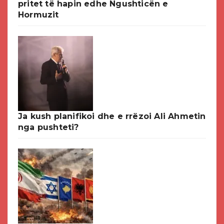
pritet të hapin edhe Ngushticën e
Hormuzit
Ja kush planifikoi dhe e rrëzoi Ali Ahmetin
nga pushteti?