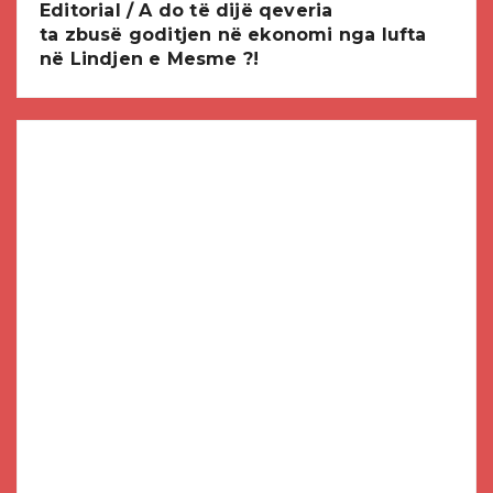
Editorial / A do të dijë qeveria
ta zbusë goditjen në ekonomi nga lufta
në Lindjen e Mesme ?!