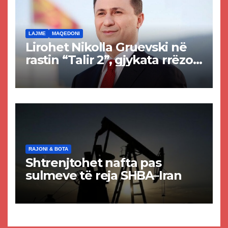
LAJME
MAQEDONI
Lirohet Nikolla Gruevski në
rastin “Talir 2”, gjykata rrëzon
akuzat për ndërtimin e
paligjshëm të selisë së
VMRO-DPMNE-së
RAJONI & BOTA
Shtrenjtohet nafta pas
sulmeve të reja SHBA–Iran