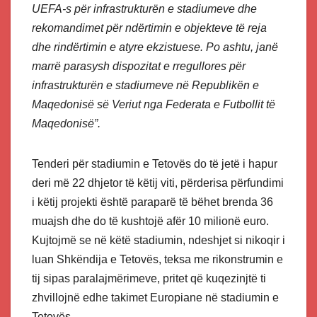
UEFA-s për infrastrukturën e stadiumeve dhe
rekomandimet për ndërtimin e objekteve të reja
dhe rindërtimin e atyre ekzistuese. Po ashtu, janë
marrë parasysh dispozitat e rregullores për
infrastrukturën e stadiumeve në Republikën e
Maqedonisë së Veriut nga Federata e Futbollit të
Maqedonisë”.
Tenderi për stadiumin e Tetovës do të jetë i hapur
deri më 22 dhjetor të këtij viti, përderisa përfundimi
i këtij projekti është paraparë të bëhet brenda 36
muajsh dhe do të kushtojë afër 10 milionë euro.
Kujtojmë se në këtë stadiumin, ndeshjet si nikoqir i
luan Shkëndija e Tetovës, teksa me rikonstrumin e
tij sipas paralajmërimeve, pritet që kuqezinjtë ti
zhvillojnë edhe takimet Europiane në stadiumin e
Tetovës.