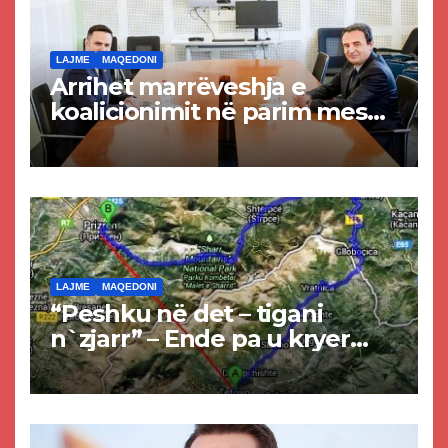
LAJME
MAQEDONI
Arrihet marrëveshja e
koalicionimit në parim mes
Kurtit dhe Abdixhikut
LAJME
MAQEDONI
“Peshku në det – tigani
n`zjarr” – Ende pa u kryer
projekti i tunelit, komuna e
Tetovës nis punimet për
rrugën Tetovë – Prizren