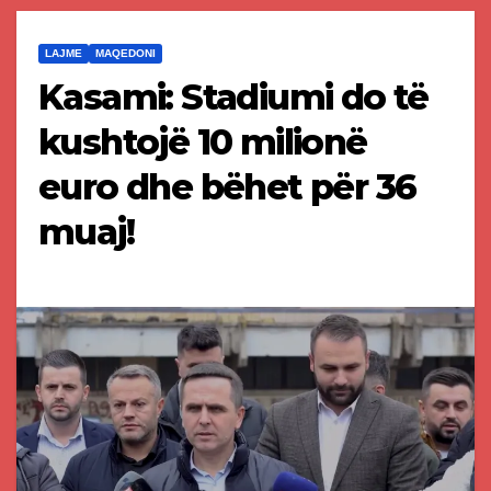
LAJME
MAQEDONI
Kasami: Stadiumi do të
kushtojë 10 milionë
euro dhe bëhet për 36
muaj!