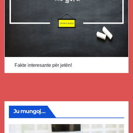
Fakte interesante për jetën!
Ju mungoj...