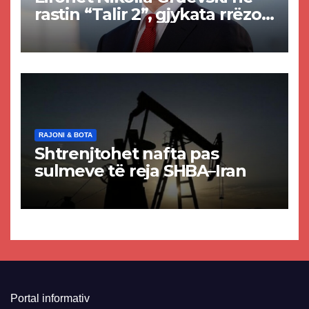
rastin “Talir 2”, gjykata rrëzon
akuzat për ndërtimin e
paligjshëm të selisë së
VMRO-DPMNE-së
RAJONI & BOTA
Shtrenjtohet nafta pas
sulmeve të reja SHBA–Iran
Portal informativ