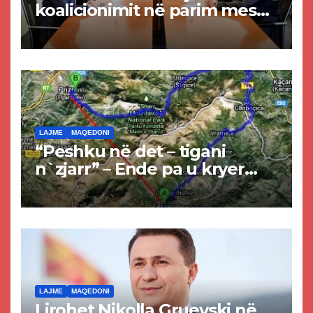
koalicionimit në parim mes
Kurtit dhe Abdixhikut
LAJME
MAQEDONI
“Peshku në det – tigani
n`zjarr” – Ende pa u kryer
projekti i tunelit, komuna e
Tetovës nis punimet për
rrugën Tetovë – Prizren
LAJME
MAQEDONI
Lirohet Nikolla Gruevski në