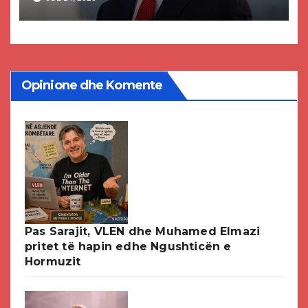
paligjshëm të selisë së VMRO-
DPMNE-së
Opinione dhe Komente
Pas Sarajit, VLEN dhe Muhamed Elmazi
pritet të hapin edhe Ngushticën e
Hormuzit