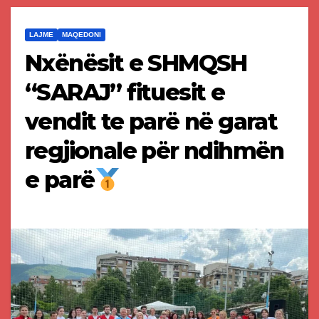
LAJME
MAQEDONI
Nxënësit e SHMQSH
“SARAJ” fituesit e
vendit te parë në garat
regjionale për ndihmën
e parë