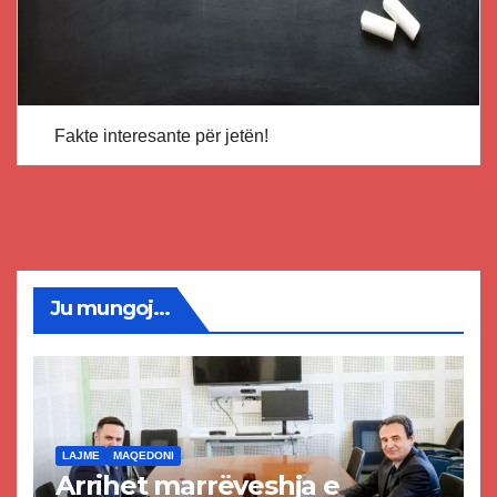
Fakte interesante për jetën!
Ju mungoj...
LAJME
MAQEDONI
Arrihet marrëveshja e