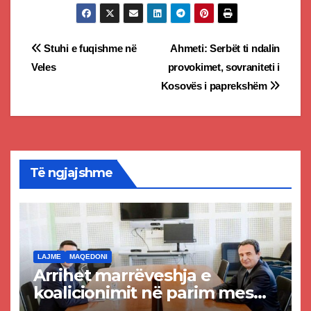
Post
Stuhi e fuqishme në
Ahmeti: Serbët ti ndalin
Veles
provokimet, sovraniteti i
navigation
Kosovës i paprekshëm
Të ngjajshme
LAJME
MAQEDONI
Arrihet marrëveshja e
koalicionimit në parim mes
Kurtit dhe Abdixhikut