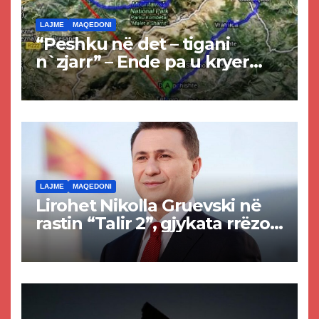
LAJME
MAQEDONI
“Peshku në det – tigani
n`zjarr” – Ende pa u kryer
projekti i tunelit, komuna e
Tetovës nis punimet për
rrugën Tetovë – Prizren
LAJME
MAQEDONI
Lirohet Nikolla Gruevski në
rastin “Talir 2”, gjykata rrëzon
akuzat për ndërtimin e
paligjshëm të selisë së
VMRO-DPMNE-së