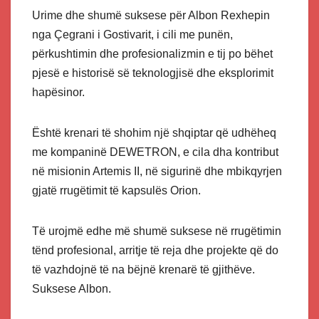
Urime dhe shumë suksese për Albon Rexhepin
nga Çegrani i Gostivarit, i cili me punën,
përkushtimin dhe profesionalizmin e tij po bëhet
pjesë e historisë së teknologjisë dhe eksplorimit
hapësinor.
Është krenari të shohim një shqiptar që udhëheq
me kompaninë DEWETRON, e cila dha kontribut
në misionin Artemis II, në sigurinë dhe mbikqyrjen
gjatë rrugëtimit të kapsulës Orion.
Të urojmë edhe më shumë suksese në rrugëtimin
tënd profesional, arritje të reja dhe projekte që do
të vazhdojnë të na bëjnë krenarë të gjithëve.
Suksese Albon.