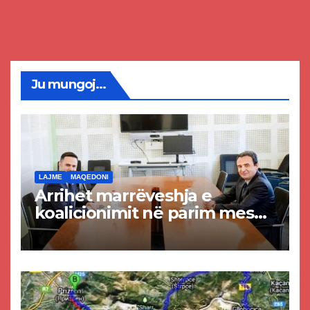
Ju mungoj...
LAJME
MAQEDONI
Arrihet marrëveshja e
koalicionimit në parim mes
Kurtit dhe Abdixhikut