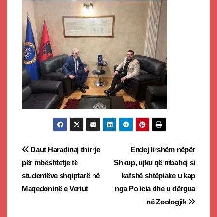
Post
Daut Haradinaj thirrje
Endej lirshëm nëpër
për mbështetje të
Shkup, ujku që mbahej si
navigation
studentëve shqiptarë në
kafshë shtëpiake u kap
Maqedoninë e Veriut
nga Policia dhe u dërgua
në Zoologjik