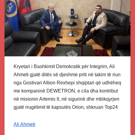
Kryetari i Bashkimit Demokratik për Integrim, Ali
Ahmeti gjatë ditës së djeshme priti në takim të riun
nga Gostivari Albon Rexhepi shqiptari që udhëheq
me kompaninë DEWETRON, e cila dha kontribut
në misionin Artemis II, në sigurinë dhe mbikqyrjen
gjatë rrugëtimit të kapsulës Orion, shkruan Top24
Ali Ahmeti