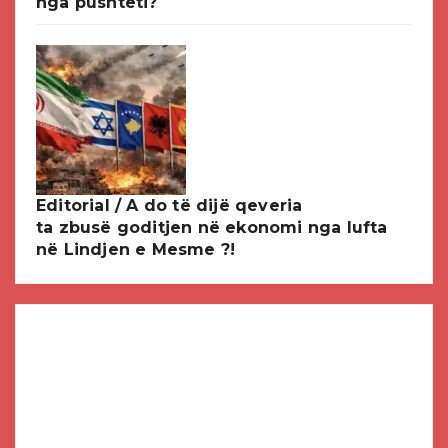
nga pushteti?
Editorial / A do të dijë qeveria
ta zbusë goditjen në ekonomi nga lufta
në Lindjen e Mesme ?!