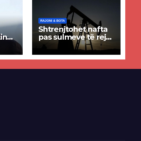
RAJONI & BOTA
Shtrenjtohet nafta
in
pas sulmeve të reja
a
SHBA–Iran
ër
lisë
E-së