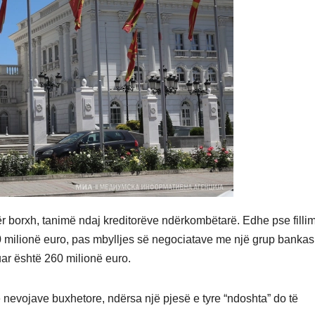
r borxh, tanimë ndaj kreditorëve ndërkombëtarë. Edhe pse fillim
00 milionë euro, pas mbylljes së negociatave me një grup banka
ar është 260 milionë euro.
 nevojave buxhetore, ndërsa një pjesë e tyre “ndoshta” do të