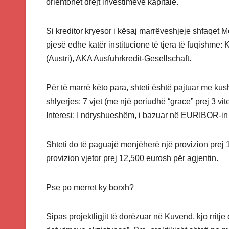
orientohet drejt investimeve kapitale.
Si kreditor kryesor i kësaj marrëveshjeje shfaqet 
pjesë edhe katër institucione të tjera të fuqishm
(Austri), AKA Ausfuhrkredit-Gesellschaft.
Për të marrë këto para, shteti është pajtuar me kush
shlyerjes: 7 vjet (me një periudhë “grace” prej 3 vit
Interesi: I ndryshueshëm, i bazuar në EURIBOR-in
Shteti do të paguajë menjëherë një provizion prej 1.
provizion vjetor prej 12,500 eurosh për agjentin.
Pse po merret ky borxh?
Sipas projektligjit të dorëzuar në Kuvend, kjo rritje 