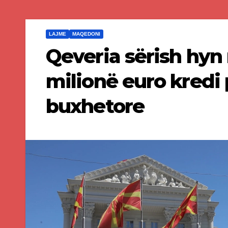
LAJME
MAQEDONI
Qeveria sërish hyn
milionë euro kredi 
buxhetore