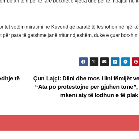
err borxh të ri për të larë borxhet e vjetra dhe për të mbajtur në
ritet vetëm miratimi në Kuvend që paratë të lëshohen në një kës
it për para të gatshme janë rritur ndjeshëm, duke e çuar borxhin
dhje të
Çun Lajçi: Dilni dhe mos i lini fëmijët v
“Ata po protestojnë për gjuhën tonë”
mkeni aty të lodhun e të pla