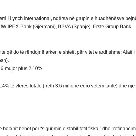
Merrill Lynch International, ndërsa në grupin e huadhënësve bëjn
e: KfW IPEX-Bank (Gjermani), BBVA (Spanjë), Erste Group Bank
te që do të rëndojnë arkën e shtetit për vitet e ardhshme: Afati i
esh).
 6-mujor plus 2.10%.
4% të vlerës totale (rreth 3.6 milionë euro vetëm tarifë) dhe një
e borxhit bëhet për “sigurimin e stabilitetit fiskal” dhe “refinancim