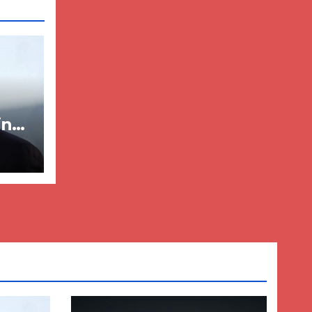
in
ër
lisë
E-