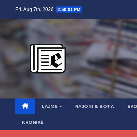
Skip
Fri. Aug 7th, 2026
2:50:02 PM
to
content
LAJME
RAJONI & BOTA
EK
KRONIKË