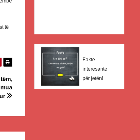
 këmbë
t të
Fakte
interesante
për jetën!
etëm,
, mua
kur