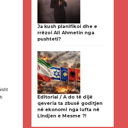
Ja kush planifikoi dhe e
rrëzoi Ali Ahmetin nga
pushteti?
isht
Editorial / A do të dijë
sh
qeveria ta zbusë goditjen
në ekonomi nga lufta në
Lindjen e Mesme ?!