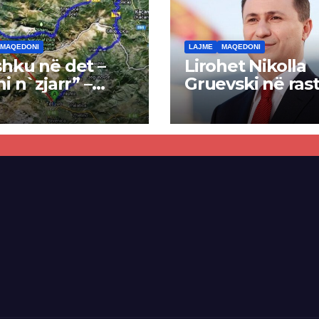
MAQEDONI
LAJME
MAQEDONI
hku në det –
Lirohet Nikolla
ni n`zjarr” –
Gruevski në rast
 pa u kryer
“Talir 2”, gjykat
kti i tunelit,
rrëzon akuzat p
una e Tetovës
ndërtimin e
punimet për
paligjshëm të se
ën Tetovë –
së VMRO-DPMN
ren