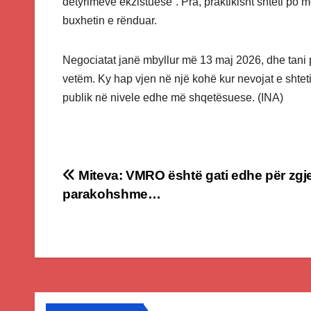
detyrimeve ekzistuese”. Pra, praktikisht shteti po m
buxhetin e rënduar.
Negociatat janë mbyllur më 13 maj 2026, dhe tani p
vetëm. Ky hap vjen në një kohë kur nevojat e shtet
publik në nivele edhe më shqetësuese. (INA)
Post
Miteva: VMRO është gati edhe për zgje
parakohshme…
navigation