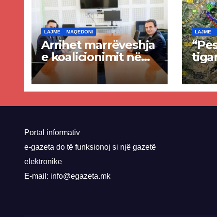
LAJME
MAQEDONI
LAJME
Arrihet marrëveshja
“Pes
e koalicionimit në
tiga
parim mes Kurtit
Ende
dhe Abdixhikut
proje
kom
nis 
rrug
Priz
Portal informativ
e-gazeta do të funksionoj si një gazetë
elektronike
E-mail: info@egazeta.mk